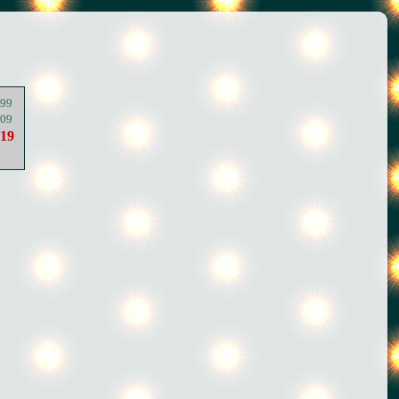
99
09
19