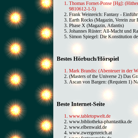
Thomas Fornet-Ponse [Hg]: (Hither
9810612-1-5)
Frank Weinreich: Fantasy - Einfü
Earth Rocks (Magazin, Verein zur F
Phase X (Magazin, Atlantis)
Johannes Rüster: All-Macht und R
Simon Spiegel: Die Konstitution 
Bestes Hörbuch/Hörspiel
Mark Brandis: (Abenteuer in der 
(Masters of the Universe 2) Das Gr
Ascan von Bargen: (Requiem 1) Na
Beste Internet-Seite
www.tabletopwelt.de
www.bibliotheka-phantastika.de
www.elbenwald.de
www.zwergenreich.at