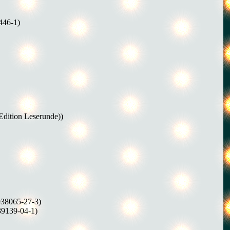
446-1)
Edition Leserunde))
938065-27-3)
39139-04-1)