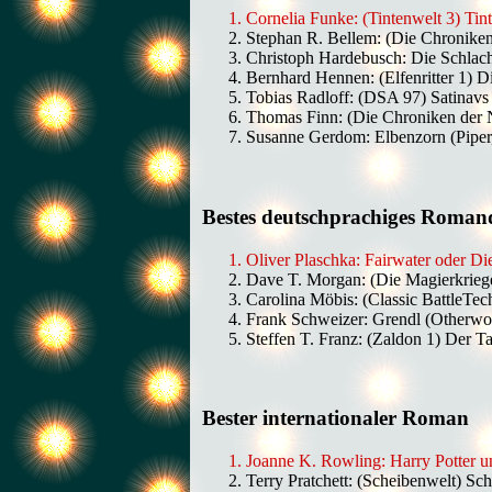
Cornelia Funke: (Tintenwelt 3) Ti
Stephan R. Bellem: (Die Chronike
Christoph Hardebusch: Die Schlac
Bernhard Hennen: (Elfenritter 1)
Tobias Radloff: (DSA 97) Satinav
Thomas Finn: (Die Chroniken der 
Susanne Gerdom: Elbenzorn (Piper
Bestes deutschprachiges Roman
Oliver Plaschka: Fairwater oder 
Dave T. Morgan: (Die Magierkrieg
Carolina Möbis: (Classic BattleTe
Frank Schweizer: Grendl (Otherwo
Steffen T. Franz: (Zaldon 1) Der
Bester internationaler Roman
Joanne K. Rowling: Harry Potter u
Terry Pratchett: (Scheibenwelt) 