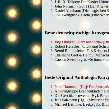
J. R. R. Tolkien: Die Kinder Húri
John Norman: (Gor 1) Der Krieger
Daniel Abraham: (Die magischen S
Owl Goingback: Crota (Otherworl
Beste deutschsprachige Kurzges
Jörg Olbrich: »Herz aus Stein« (D
Robert Heracles: »Licht und Scha
Bernd Rümmelein: »Des Kriegers 
Christiane Gref & Helmut Marischk
Carsten Steenbergen: »Schmuck u
Beste Original-Anthologie/Kur
Petra Hartmann [Hg]: Drachenstar
Autorengruppe Drachenkinder: Hauc
Die Geschichtenweber [Hg]: Panda
Jens Salzmann [Hg]: (Mystische S
Michael Bermine: Beelzebubs Bru