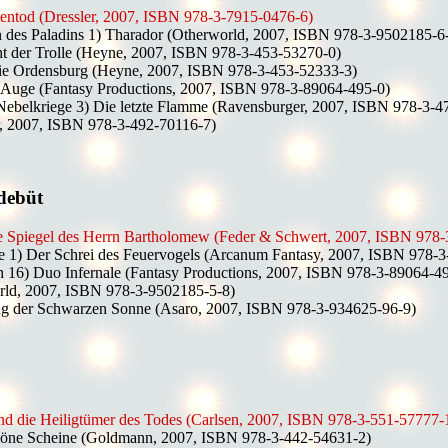
ntentod (Dressler, 2007, ISBN 978-3-7915-0476-6)
n des Paladins 1) Tharador (Otherworld, 2007, ISBN 978-3-9502185-6
ht der Trolle (Heyne, 2007, ISBN 978-3-453-53270-0)
 Die Ordensburg (Heyne, 2007, ISBN 978-3-453-52333-3)
s Auge (Fantasy Productions, 2007, ISBN 978-3-89064-495-0)
Nebelkriege 3) Die letzte Flamme (Ravensburger, 2007, ISBN 978-3-4
, 2007, ISBN 978-3-492-70116-7)
debüt
Die Spiegel des Herrn Bartholomew (Feder & Schwert, 2007, ISBN 978
e 1) Der Schrei des Feuervogels (Arcanum Fantasy, 2007, ISBN 978-
ch 16) Duo Infernale (Fantasy Productions, 2007, ISBN 978-3-89064-4
rld, 2007, ISBN 978-3-9502185-5-8)
 Tag der Schwarzen Sonne (Asaro, 2007, ISBN 978-3-934625-96-9)
nd die Heiligtümer des Todes (Carlsen, 2007, ISBN 978-3-551-57777-
Schöne Scheine (Goldmann, 2007, ISBN 978-3-442-54631-2)