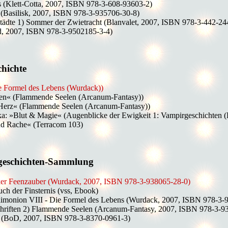
ns (Klett-Cotta, 2007, ISBN 978-3-608-93603-2)
 (Basilisk, 2007, ISBN 978-3-935706-30-8)
tädte 1) Sommer der Zwietracht (Blanvalet, 2007, ISBN 978-3-442-24
d, 2007, ISBN 978-3-9502185-3-4)
chichte
ie Formel des Lebens (Wurdack))
tten« (Flammende Seelen (Arcanum-Fantasy))
Herz« (Flammende Seelen (Arcanum-Fantasy))
a: »Blut & Magie« (Augenblicke der Ewigkeit 1: Vampirgeschichten (
nd Rache« (Terracom 103)
zgeschichten-Sammlung
ker Feenzauber (Wurdack, 2007, ISBN 978-3-938065-28-0)
h der Finsternis (vss, Ebook)
imonion VIII - Die Formel des Lebens (Wurdack, 2007, ISBN 978-3-
chriften 2) Flammende Seelen (Arcanum-Fantasy, 2007, ISBN 978-3-9
t (BoD, 2007, ISBN 978-3-8370-0961-3)