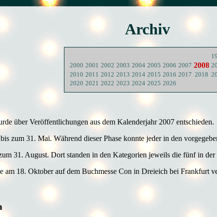
Archiv
1
2008
2000
2001
2002
2003
2004
2005
2006
2007
2
2010
2011
2012
2013
2014
2015
2016
2017
2018
2
2020
2021
2022
2023
2024
2025
2026
rde über Veröffentlichungen aus dem Kalenderjahr 2007 entschieden.
 bis zum 31. Mai. Während dieser Phase konnte jeder in den vorgegeb
zum 31. August. Dort standen in den Kategorien jeweils die fünf in de
e am 18. Oktober auf dem Buchmesse Con in Dreieich bei Frankfurt ve
n