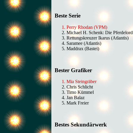
Beste Serie
Perry Rhodan (VPM)
Michael H. Schenk: Die Pferdelord
Rettungskreuzer Ikarus (Atlantis)
Saramee (Atlantis)
Maddrax (Bastei)
Bester Grafiker
Mia Steingräber
Chris Schlicht
Timo Kümmel
Jan Balaz
Mark Freier
Bestes Sekundärwerk