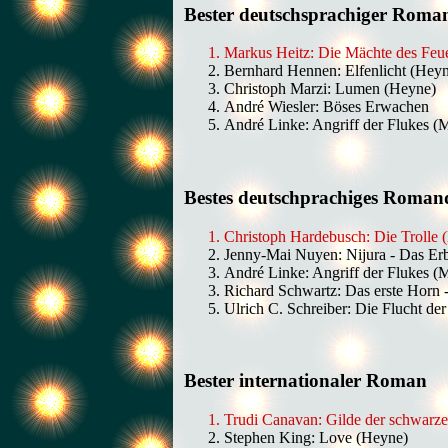
Bester deutschsprachiger Roma
Markus Heitz: Die Mächte des Feue
Bernhard Hennen: Elfenlicht (Hey
Christoph Marzi: Lumen (Heyne)
André Wiesler: Böses Erwachen
André Linke: Angriff der Flukes (
Bestes deutschprachiges Roman
Christoph Hardebusch: Die Trolle 
Jenny-Mai Nuyen: Nijura - Das Erb
André Linke: Angriff der Flukes (
Richard Schwartz: Das erste Horn 
Ulrich C. Schreiber: Die Flucht de
Bester internationaler Roman
Trudi Canavan: Gilde der schwarzen
Stephen King: Love (Heyne)