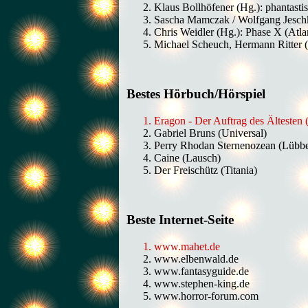
Klaus Bollhöfener (Hg.): phantas
Sascha Mamczak / Wolfgang Jeschk
Chris Weidler (Hg.): Phase X (Atlan
Michael Scheuch, Hermann Ritter (
Bestes Hörbuch/Hörspiel
Eragon - Der Auftrag des Älteste
Gabriel Bruns (Universal)
Perry Rhodan Sternenozean (Lübb
Caine (Lausch)
Der Freischütz (Titania)
Beste Internet-Seite
www.mahet.de
www.elbenwald.de
www.fantasyguide.de
www.stephen-king.de
www.horror-forum.com