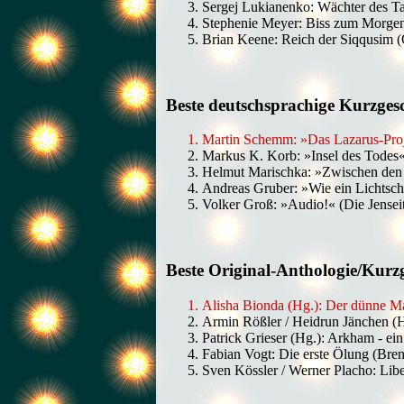
Sergej Lukianenko: Wächter des T
Stephenie Meyer: Biss zum Morgen
Brian Keene: Reich der Siqqusim 
Beste deutschsprachige Kurzges
Martin Schemm: »Das Lazarus-Proj
Markus K. Korb: »Insel des Todes« 
Helmut Marischka: »Zwischen den W
Andreas Gruber: »Wie ein Lichtsch
Volker Groß: »Audio!« (Die Jensei
Beste Original-Anthologie/Kur
Alisha Bionda (Hg.): Der dünne Man
Armin Rößler / Heidrun Jänchen (
Patrick Grieser (Hg.): Arkham - ein
Fabian Vogt: Die erste Ölung (Br
Sven Kössler / Werner Placho: Lib