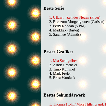
Beste Serie
Ulldart - Zeit des Neuen (Piper)
Biss zum Morgengrauen (Carlsen)
Perry Rhodan (VPM)
Maddrax (Bastei)
Saramee (Atlantis)
Bester Grafiker
Mia Steingräber
Arndt Drechsler
Timo Kümmel
Mark Freier
Ernst Wurdack
Bestes Sekundärwerk
Thomas Höhl / Mike Hillenbrand: Di