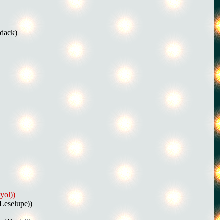
rdack)
yol))
(Leselupe))