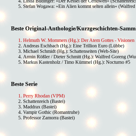
Linda Budinger: »Der Kessel der Ceridwen« (Schattenreich
Stefan Wogawa: »Ein Alien kommt selten allein« (Walfre
Beste Original-Anthologie/Kurzgeschichten-Samm
Helmuth W. Mommers (Hg.): Der Atem Gottes - Visionen 
Andreas Eschbach (Hg.): Eine Trillion Euro (Lübbe)
Michael Schmidt (Hg.): Schattenseiten (Web-Site)
Armin Rößler / Dieter Schmitt (Hg.): Walfred Goreng (Wu
Markus Kastenholz / Timo Kümmel (Hg.): Nocturno #5
Beste Serie
Perry Rhodan (VPM)
Schattenreich (Bastei)
Maddrax (Bastei)
Vampir Gothic (Romantruhe)
Professor Zamorra (Bastei)