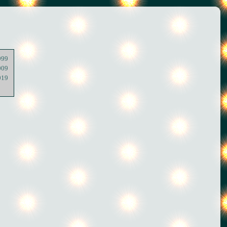
999
009
019