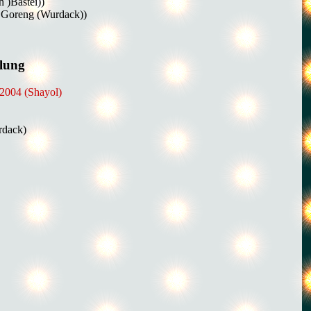
 )Bastei))
d Goreng (Wurdack))
lung
2004 (Shayol)
rdack)