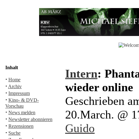
Inhalt
Intern
: Phant
·
Home
wieder online
·
Archiv
·
Impressum
Geschrieben am
·
Kino- & DVD-
Vorschau
20.March. @ 1
·
News melden
·
Newsletter abonnieren
Guido
·
Rezensionen
·
Suche