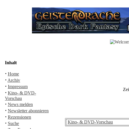
Inhalt
·
Home
·
Archiv
·
Impressum
Zei
·
Kino- & DVD-
Vorschau
·
News melden
·
Newsletter abonnieren
·
Rezensionen
Kino- & DVD-Vorschau
·
Suche