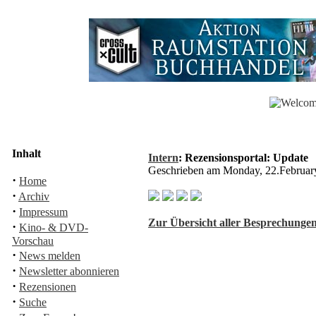
Inhalt
Intern
: Rezensionsportal: Update
Geschrieben am Monday, 22.Februa
·
Home
·
Archiv
·
Impressum
Zur Übersicht aller Besprechungen
·
Kino- & DVD-
Vorschau
·
News melden
·
Newsletter abonnieren
·
Rezensionen
·
Suche