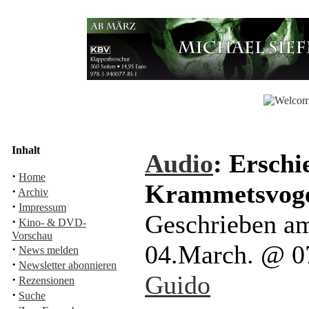
Inhalt
Audio
: Erschi
·
Home
Krammetsvog
·
Archiv
·
Impressum
Geschrieben a
·
Kino- & DVD-
Vorschau
04.March. @ 0
·
News melden
·
Newsletter abonnieren
Guido
·
Rezensionen
·
Suche