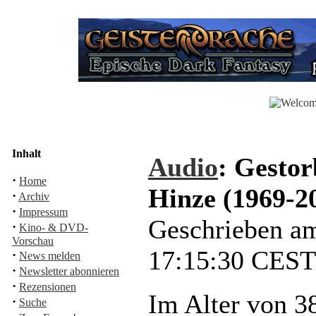
Inhalt
Audio
: Gestor
·
Home
Hinze (1969-2
·
Archiv
·
Impressum
Geschrieben a
·
Kino- & DVD-
Vorschau
17:15:30 CES
·
News melden
·
Newsletter abonnieren
·
Rezensionen
Im Alter von 38
·
Suche