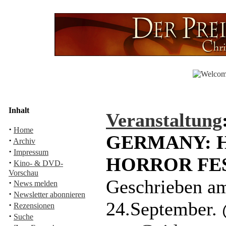
Inhalt
Veranstaltung
·
Home
GERMANY: 
·
Archiv
·
Impressum
HORROR FE
·
Kino- & DVD-
Vorschau
Geschrieben am
·
News melden
·
Newsletter abonnieren
24.September.
·
Rezensionen
·
Suche