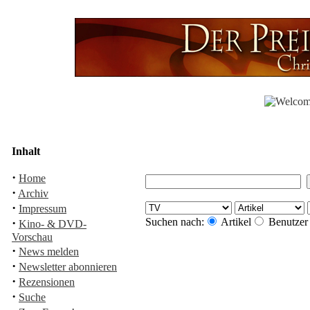
Inhalt
·
Home
·
Archiv
·
Impressum
·
Suchen nach:
Artikel
Benutzer
Kino- & DVD-
Vorschau
·
News melden
·
Newsletter abonnieren
·
Rezensionen
·
Suche