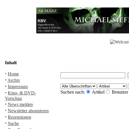
Inhalt
·
Home
·
Archiv
·
Impressum
·
Suchen nach:
Artikel
Benutzer
Kino- & DVD-
Vorschau
·
News melden
·
Newsletter abonnieren
·
Rezensionen
·
Suche