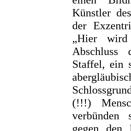
Künstler de
der Exzentr
„Hier wird
Abschluss 
Staffel, ein
abergläubisc
Schlossgru
(!!!) Men
verbünden 
gegen den F