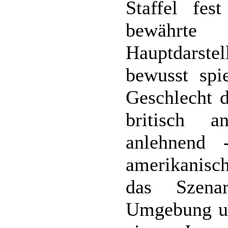
Staffel fes
bewährte
Hauptdarste
bewusst spi
Geschlecht d
britisch 
anlehnend 
amerikanisc
das Szena
Umgebung u