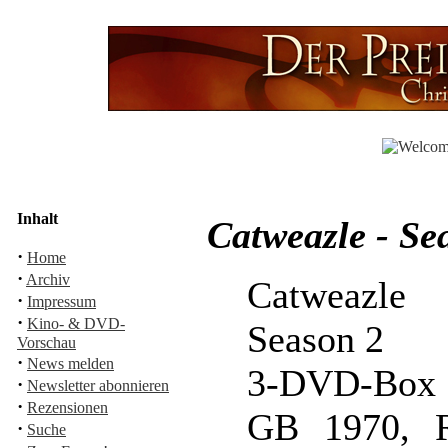
Inhalt
Catweazle - S
·
Home
·
Archiv
Catweazle
·
Impressum
·
Kino- & DVD-
Season 2
Vorschau
·
News melden
3-DVD-Box
·
Newsletter abonnieren
·
Rezensionen
GB 1970, R
·
Suche