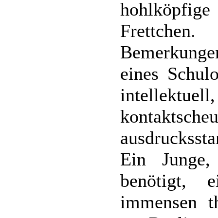
hohlköpfig
Frettchen
Bemerkungen
eines Schulo
intellekt
kontaktsc
ausdrucksst
Ein Junge,
benötigt, 
immensen th