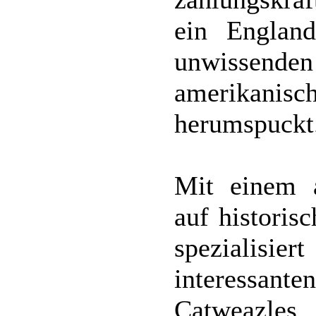
ein England
unwissend
amerikanisc
herumspuckt
Mit einem a
auf historis
spezialis
interessa
Catweazles