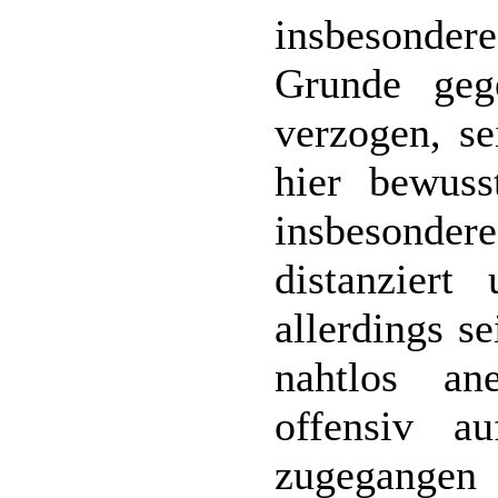
insbesonder
Grunde geg
verzogen, s
hier bewuss
insbesond
distanzier
allerdings s
nahtlos an
offensiv a
zugegangen