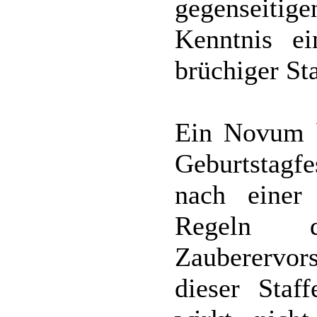
gegenseit
Kenntnis ei
brüchiger St
Ein Novum b
Geburtstagf
nach einer
Regeln d
Zauberervor
dieser Staf