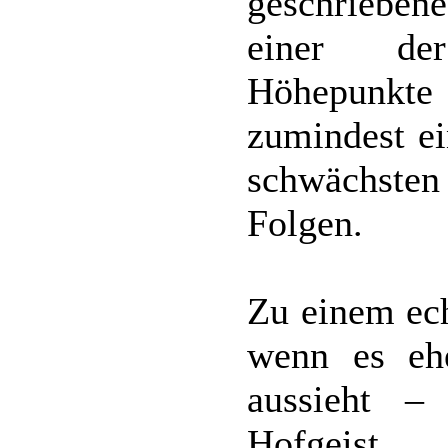
geschrieben
einer de
Höhepunkte
zumindest ei
schwächst
Folgen.
Zu einem ech
wenn es eh
aussieht –
Hofgeist 