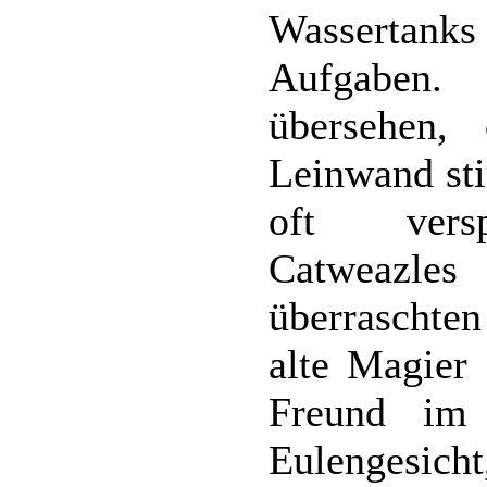
Wassertank
Aufgaben.
übersehen,
Leinwand st
oft versp
Catweazle
überraschte
alte Magier 
Freund im 
Eulengesi