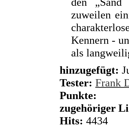
den „Sand 
zuweilen ei
charakterl
Kennern - un
als langweil
hinzugefügt:
Ju
Tester:
Frank 
Punkte:
zugehöriger L
Hits:
4434