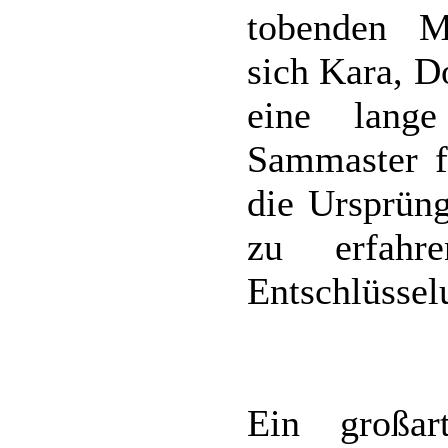
tobenden Mo
sich Kara, D
eine lang
Sammaster f
die Ursprün
zu erfahr
Entschlüssel
Ein großa