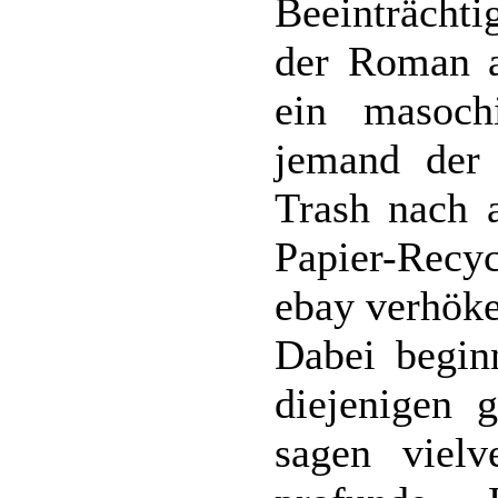
Beeinträchti
der Roman a
ein masochi
jemand der 
Trash nach a
Papier-Recyc
ebay verhöke
Dabei beginn
diejenigen 
sagen vielv