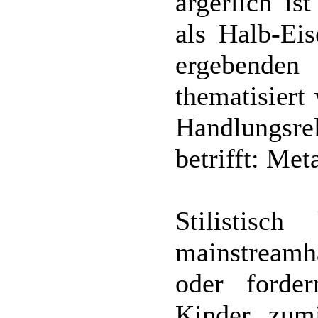
ärgerlich is
als Halb-Ei
ergebenden
thematisiert
Handlungsrel
betrifft: Me
Stilistis
mainstreamh
oder forde
Kinder zumi