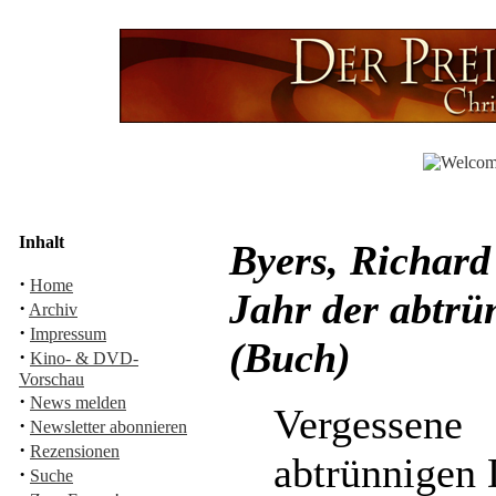
Inhalt
Byers, Richard
·
Home
Jahr der abtrü
·
Archiv
·
Impressum
(Buch)
·
Kino- & DVD-
Vorschau
·
News melden
Vergessen
·
Newsletter abonnieren
·
Rezensionen
abtrünnigen 
·
Suche