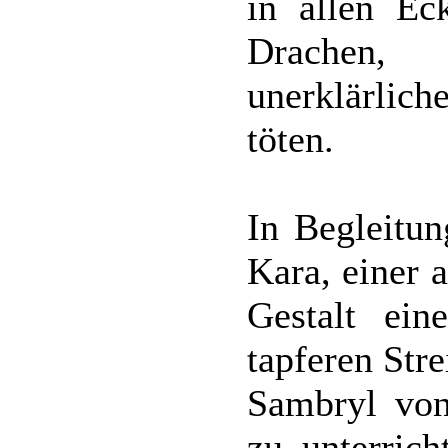
in allen Ec
Drachen,
unerklärlich
töten.
In Begleitun
Kara, einer 
Gestalt ein
tapferen Str
Sambryl von
zu unterric