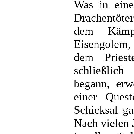
Was in eine
Drachentöter
dem Kämpf
Eisengolem
dem Priest
schließlic
begann, erwe
einer Ques
Schicksal g
Nach vielen 