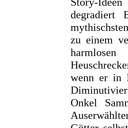
Story-Ide
degradiert 
mythischst
zu einem ver
harmlose
Heuschrecke
wenn er in M
Diminutivi
Onkel Samm
Auserwählt
Götter selbs