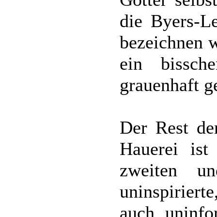
die Byers-Le
bezeichnen w
ein bissch
grauenhaft ge
Der Rest der
Hauerei ist
zweiten u
uninspiriert
auch uninfo