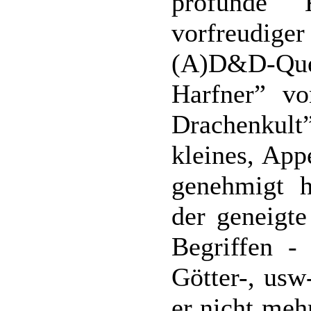
profunde 
vorfreudige
(A)D&D-Que
Harfner” v
Drachenkul
kleines, App
genehmigt h
der geneigt
Begriffen - 
Götter-, usw
er nicht meh