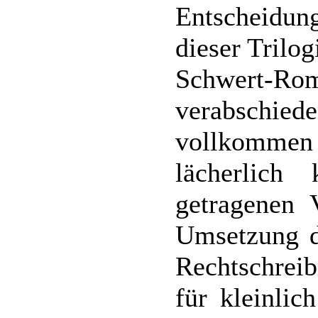
Entscheidu
dieser Trilo
Schwert-R
verabschi
vollkommen 
lächerlich k
getragenen 
Umsetzung d
Rechtschrei
für kleinlic