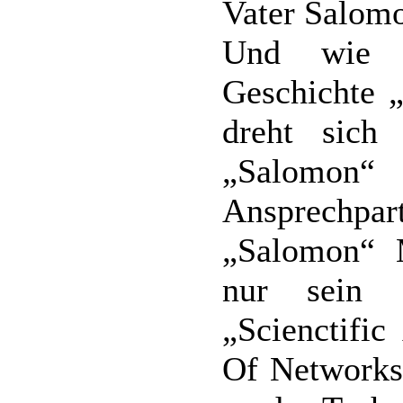
Vater Salom
Und wie m
Geschichte „
dreht sic
„Salomon
Ansprechp
„Salomon“ 
nur sein 
„Scienctifi
Of Networks“