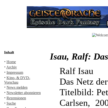
Inhalt
Isau, Ralf: Da
·
Home
·
Archiv
Ralf Isau
·
Impressum
·
Kino- & DVD-
Das Netz der
Vorschau
·
News melden
Titelbild: Pe
·
Newsletter abonnieren
·
Rezensionen
Carlsen, 20
·
Suche