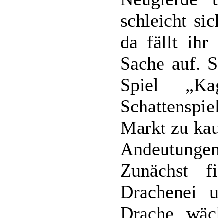
schleicht si
da fällt ihr
Sache auf. 
Spiel „K
Schattenspie
Markt zu kau
Andeutungen 
Zunächst f
Drachenei 
Drache wäch