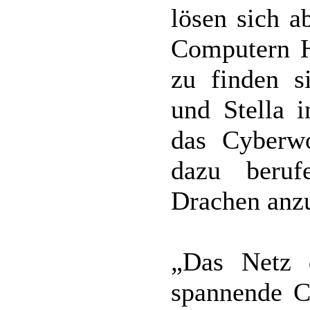
lösen sich a
Computern H
zu finden s
und Stella 
das Cyberw
dazu beruf
Drachen anzu
„Das Netz d
spannende C