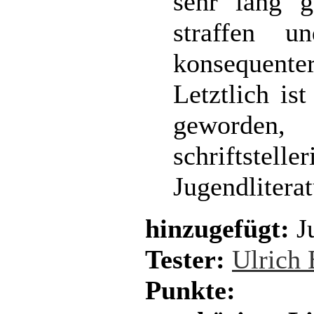
sehr lang g
straffen 
konsequenter
Letztlich is
geworde
schriftste
Jugendliterat
hinzugefügt:
Ju
Tester:
Ulrich 
Punkte: