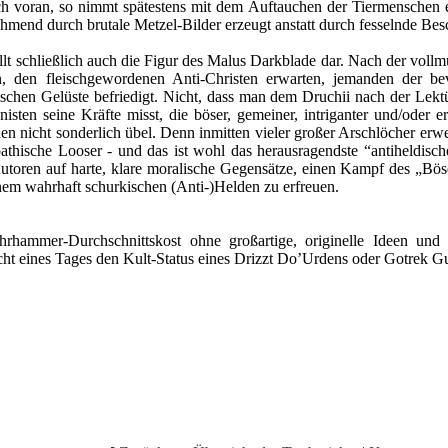
ch voran, so nimmt spätestens mit dem Auftauchen der Tiermenschen e
hmend durch brutale Metzel-Bilder erzeugt anstatt durch fesselnde Be
ellt schließlich auch die Figur des Malus Darkblade dar. Nach der v
, den fleischgewordenen Anti-Christen erwarten, jemanden der be
ischen Gelüste befriedigt. Nicht, dass man dem Druchii nach der Lek
nisten seine Kräfte misst, die böser, gemeiner, intriganter und/oder e
 nicht sonderlich übel. Denn inmitten vieler großer Arschlöcher erwec
athische Looser - und das ist wohl das herausragendste “antiheldisc
Autoren auf harte, klare moralische Gegensätze, einen Kampf des „B
inem wahrhaft schurkischen (Anti-)Helden zu erfreuen.
ahrhammer-Durchschnittskost ohne großartige, originelle Ideen u
icht eines Tages den Kult-Status eines Drizzt Do’Urdens oder Gotrek Gu