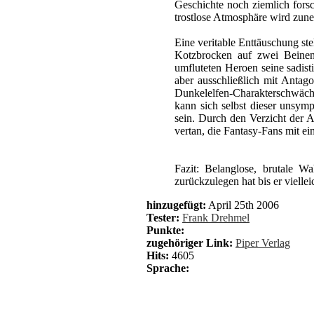
Geschichte noch ziemlich fors
trostlose Atmosphäre wird zune
Eine veritable Enttäuschung st
Kotzbrocken auf zwei Beinen
umfluteten Heroen seine sadist
aber ausschließlich mit Antago
Dunkelelfen-Charakterschwächen
kann sich selbst dieser unsymp
sein. Durch den Verzicht der 
vertan, die Fantasy-Fans mit e
Fazit: Belanglose, brutale W
zurückzulegen hat bis er vielle
hinzugefügt:
April 25th 2006
Tester:
Frank Drehmel
Punkte:
zugehöriger Link:
Piper Verlag
Hits:
4605
Sprache: