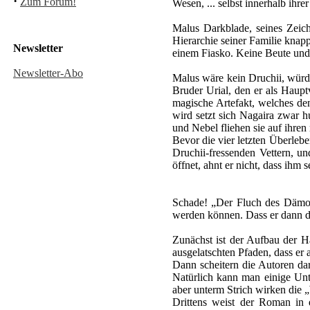
·
Zum Forum!
Wesen, ... selbst innerhalb ihre
Malus Darkblade, seines Zeich
Hierarchie seiner Familie knap
Newsletter
einem Fiasko. Keine Beute und 
Newsletter-Abo
Malus wäre kein Druchii, würde
Bruder Urial, den er als Haupt
magische Artefakt, welches de
wird setzt sich Nagaira zwar 
und Nebel fliehen sie auf ihren
Bevor die vier letzten Überleb
Druchii-fressenden Vettern, u
öffnet, ahnt er nicht, dass ihm 
Schade! „Der Fluch des Dämons
werden können. Dass er dann d
Zunächst ist der Aufbau der Ha
ausgelatschten Pfaden, dass er
Dann scheitern die Autoren da
Natürlich kann man einige Unte
aber unterm Strich wirken die 
Drittens weist der Roman in