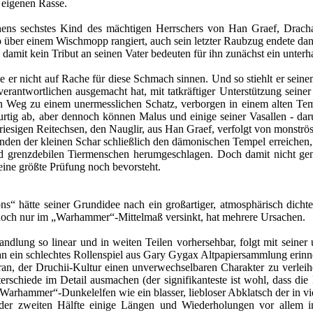
r eigenen Rasse.
ens sechstes Kind des mächtigen Herrschers von Han Graef, Drachau
p über einem Wischmopp rangiert, auch sein letzter Raubzug endete dank
damit kein Tribut an seinen Vater bedeuten für ihn zunächst ein unterh
 er nicht auf Rache für diese Schmach sinnen. Und so stiehlt er seine
verantwortlichen ausgemacht hat, mit tatkräftiger Unterstützung seine
n Weg zu einem unermesslichen Schatz, verborgen in einem alten Temp
hurtig ab, aber dennoch können Malus und einige seiner Vasallen - d
 riesigen Reitechsen, den Nauglir, aus Han Graef, verfolgt von monströ
enden der kleinen Schar schließlich den dämonischen Tempel erreichen, 
nd grenzdebilen Tiermenschen herumgeschlagen. Doch damit nicht ge
seine größte Prüfung noch bevorsteht.
“ hätte seiner Grundidee nach ein großartiger, atmosphärisch dich
och nur im „Warhammer“-Mittelmaß versinkt, hat mehrere Ursachen.
ndlung so linear und in weiten Teilen vorhersehbar, folgt mit seine
 an ein schlechtes Rollenspiel aus Gary Gygax Altpapiersammlung erinne
ran, der Druchii-Kultur einen unverwechselbaren Charakter zu verleih
rschiede im Detail ausmachen (der signifikanteste ist wohl, dass die
„Warhammer“-Dunkelelfen wie ein blasser, liebloser Abklatsch der in v
 der zweiten Hälfte einige Längen und Wiederholungen vor allem 