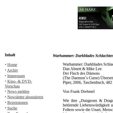
Inhalt
Warhammer: Darkblades Schlachten
·
Warhammer: Darkblades Schla
Home
Dan Abnett & Mike Lee
·
Archiv
Der Fluch des Dämons
·
Impressum
(The Daemon´s Curse) Übersetz
·
Kino- & DVD-
Piper, 2006, Taschenbuch, 482
Vorschau
·
News melden
Von Frank Drehmel
·
Newsletter abonnieren
Wie ihre „Dungeons & Dragon
·
Rezensionen
betörende Liebenswürdigkeit 
·
Suche
Foltern sowie die Unart, Mensc