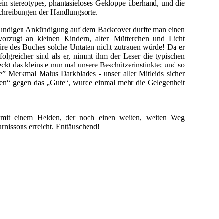
in stereotypes, phantasieloses Gekloppe überhand, und die
schreibungen der Handlungsorte.
ollmundigen Ankündigung auf dem Backcover durfte man einen
vorzugt an kleinen Kindern, alten Mütterchen und Licht
türe des Buches solche Untaten nicht zutrauen würde! Da er
rfolgreicher sind als er, nimmt ihm der Leser die typischen
kt das kleinste nun mal unsere Beschützerinstinkte; und so
he” Merkmal Malus Darkblades - unser aller Mitleids sicher
ösen“ gegen das „Gute“, wurde einmal mehr die Gelegenheit
nd mit einem Helden, der noch einen weiten, weiten Weg
rnissons erreicht. Enttäuschend!