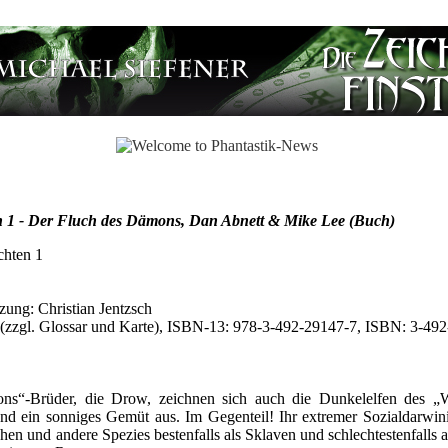
 1 - Der Fluch des Dämons, Dan Abnett & Mike Lee (Buch)
chten 1
ung: Christian Jentzsch
 (zzgl. Glossar und Karte), ISBN-13: 978-3-492-29147-7, ISBN: 3-49
s“-Brüder, die Drow, zeichnen sich auch die Dunkelelfen des „W
und ein sonniges Gemüt aus. Im Gegenteil! Ihr extremer Sozialdarwi
hen und andere Spezies bestenfalls als Sklaven und schlechtestenfall