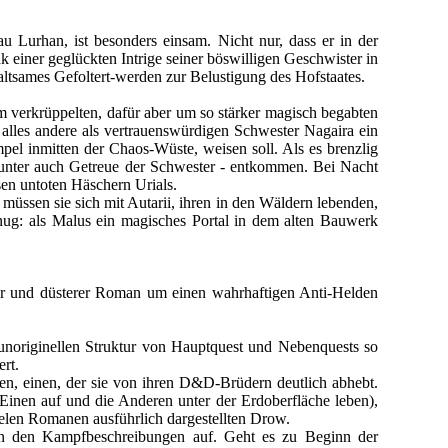
 Lurhan, ist besonders einsam. Nicht nur, dass er in der
 einer geglückten Intrige seiner böswilligen Geschwister in
altsames Gefoltert-werden zur Belustigung des Hofstaates.
m verkrüppelten, dafür aber um so stärker magisch begabten
r alles andere als vertrauenswürdigen Schwester Nagaira ein
el inmitten der Chaos-Wüste, weisen soll. Als es brenzlig
arunter auch Getreue der Schwester - entkommen. Bei Nacht
sen untoten Häschern Urials.
müssen sie sich mit Autarii, ihren in den Wäldern lebenden,
nug: als Malus ein magisches Portal in dem alten Bauwerk
ter und düsterer Roman um einen wahrhaftigen Anti-Helden
r unoriginellen Struktur von Hauptquest und Nebenquests so
rt.
en, einen, der sie von ihren D&D-Brüdern deutlich abhebt.
 Einen auf und die Anderen unter der Erdoberfläche leben),
ielen Romanen ausführlich dargestellten Drow.
in den Kampfbeschreibungen auf. Geht es zu Beginn der