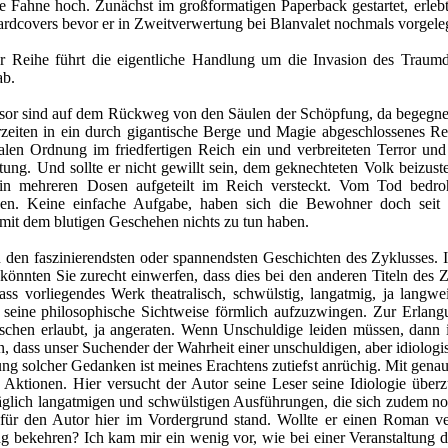
ie Fahne hoch. Zunächst im großformatigen Paperback gestartet, erleb
rdcovers bevor er in Zweitverwertung bei Blanvalet nochmals vorgeleg
r Reihe führt die eigentliche Handlung um die Invasion des Traumd
ab.
sor sind auf dem Rückweg von den Säulen der Schöpfung, da begegnen
zeiten in ein durch gigantische Berge und Magie abgeschlossenes Re
alen Ordnung im friedfertigen Reich ein und verbreiteten Terror u
ung. Und sollte er nicht gewillt sein, dem geknechteten Volk beizusteh
t in mehreren Dosen aufgeteilt im Reich versteckt. Vom Tod bedr
hen. Keine einfache Aufgabe, haben sich die Bewohner doch seit J
 mit dem blutigen Geschehen nichts zu tun haben.
 den faszinierendsten oder spannendsten Geschichten des Zyklusses.
könnten Sie zurecht einwerfen, dass dies bei den anderen Titeln des 
 dass vorliegendes Werk theatralisch, schwülstig, langatmig, ja lang
seine philosophische Sichtweise förmlich aufzuzwingen. Zur Erlangun
hen erlaubt, ja angeraten. Wenn Unschuldige leiden müssen, dann i
in, dass unser Suchender der Wahrheit einer unschuldigen, aber idiolo
ng solcher Gedanken ist meines Erachtens zutiefst anrüchig. Mit gena
ktionen. Hier versucht der Autor seine Leser seine Idiologie überz
träglich langatmigen und schwülstigen Ausführungen, die sich zudem 
 für den Autor hier im Vordergrund stand. Wollte er einen Roman ver
 bekehren? Ich kam mir ein wenig vor, wie bei einer Veranstaltung d