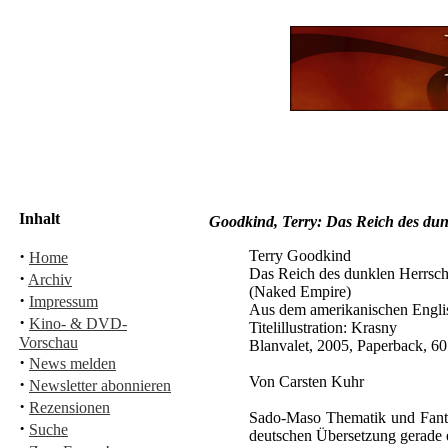
Inhalt
Goodkind, Terry: Das Reich des du
·
Terry Goodkind
Home
Das Reich des dunklen Herrsch
·
Archiv
(Naked Empire)
·
Impressum
Aus dem amerikanischen Englis
·
Kino- & DVD-
Titelillustration: Krasny
Vorschau
Blanvalet, 2005, Paperback, 
·
News melden
Von Carsten Kuhr
·
Newsletter abonnieren
·
Rezensionen
Sado-Maso Thematik und Fantasy
·
Suche
deutschen Übersetzung gerade 