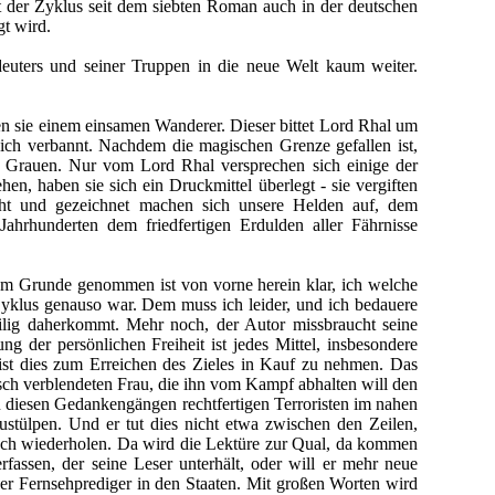
t der Zyklus seit dem siebten Roman auch in der deutschen
t wird.
euters und seiner Truppen in die neue Welt kaum weiter.
 sie einem einsamen Wanderer. Dieser bittet Lord Rhal um
ich verbannt. Nachdem die magischen Grenze gefallen ist,
nd Grauen. Nur vom Lord Rhal versprechen sich einige der
en, haben sie sich ein Druckmittel überlegt - sie vergiften
oht und gezeichnet machen sich unsere Helden auf, dem
ahrhunderten dem friedfertigen Erdulden aller Fährnisse
 Im Grunde genommen ist von vorne herein klar, ich welche
Zyklus genauso war. Dem muss ich leider, und ich bedauere
weilig daherkommt. Mehr noch, der Autor missbraucht seine
g der persönlichen Freiheit ist jedes Mittel, insbesondere
st dies zum Erreichen des Zieles in Kauf zu nehmen. Das
gisch verblendeten Frau, die ihn vom Kampf abhalten will den
u diesen Gedankengängen rechtfertigen Terroristen im nahen
ustülpen. Und er tut dies nicht etwa zwischen den Zeilen,
noch wiederholen. Da wird die Lektüre zur Qual, da kommen
fassen, der seine Leser unterhält, oder will er mehr neue
er Fernsehprediger in den Staaten. Mit großen Worten wird