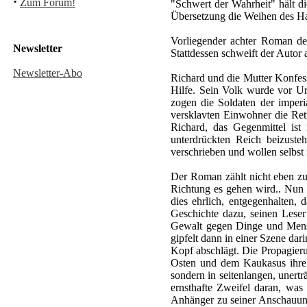
·
Zum Forum!
"Schwert der Wahrheit" hält d
Übersetzung die Weihen des Ha
Vorliegender achter Roman de
Newsletter
Stattdessen schweift der Autor 
Newsletter-Abo
Richard und die Mutter Konfes
Hilfe. Sein Volk wurde vor Ur
zogen die Soldaten der imperi
versklavten Einwohner die Rett
Richard, das Gegenmittel is
unterdrückten Reich beizuste
verschrieben und wollen selbst
Der Roman zählt nicht eben zu
Richtung es gehen wird.. Nun 
dies ehrlich, entgegenhalten,
Geschichte dazu, seinen Leser 
Gewalt gegen Dinge und Mensc
gipfelt dann in einer Szene dar
Kopf abschlägt. Die Propagieru
Osten und dem Kaukasus ihre A
sondern in seitenlangen, uner
ernsthafte Zweifel daran, was
Anhänger zu seiner Anschauung