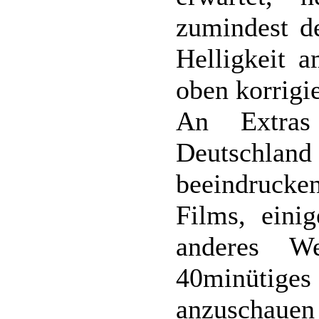
zumindest de
Helligkeit 
oben korrigie
An Extra
Deutschland
beeindruck
Films, eini
anderes W
40minütiges 
anzuschaue