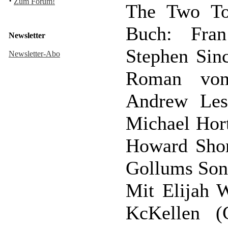
·
Zum Forum!
The Two Tow
Buch: Fran
Newsletter
Stephen Sinc
Newsletter-Abo
Roman von
Andrew Lesn
Michael Hort
Howard Shor
Gollums Son
Mit Elijah W
KcKellen (