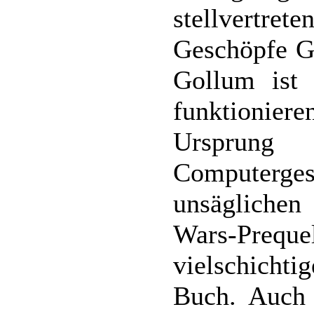
stellvertrete
Geschöpfe G
Gollum ist 
funktioniere
Ursprun
Computergesc
unsägliche
Wars-Pre
vielschicht
Buch. Auch