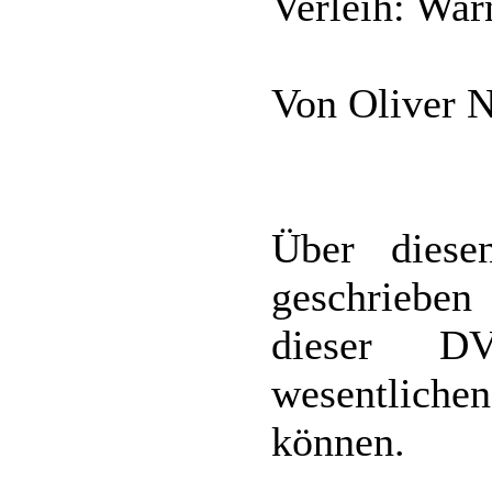
Verleih: Wa
Von Oliver 
Über diese
geschriebe
dieser DV
wesentlich
können.