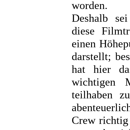
worden.
Deshalb sei
diese Filmt
einen Höhepu
darstellt; b
hat hier d
wichtigen 
teilhaben z
abenteuerlic
Crew richti