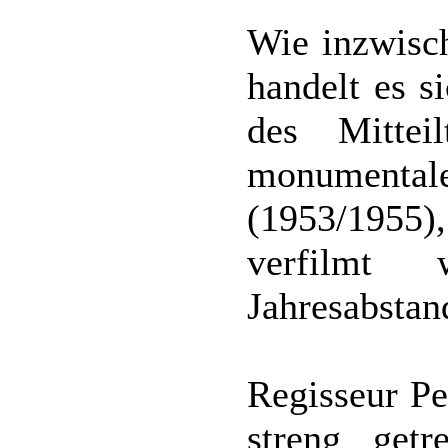
Wie inzwisch
handelt es s
des Mittei
monumentale
(1953/1955)
verfilmt
Jahresabstan
Regisseur Pe
streng getr