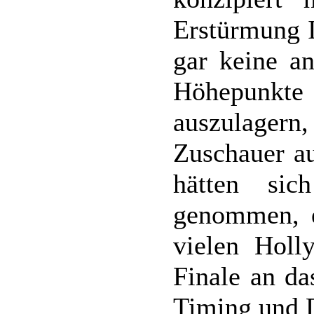
Erstürmung I
gar keine an
Höhepunkt
auszulagern,
Zuschauer a
hätten sic
genommen, 
vielen Holl
Finale an da
Timing und 