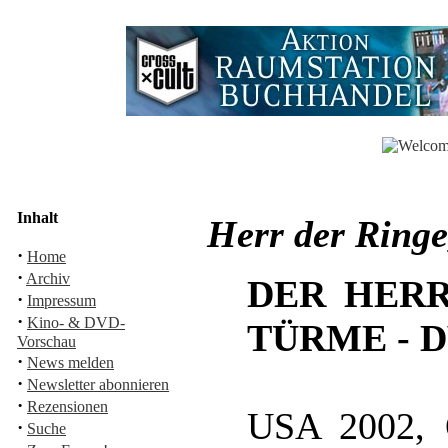
Inhalt
Herr der Ring
·
Home
·
Archiv
DER HERR
·
Impressum
·
Kino- & DVD-
TÜRME - 
Vorschau
·
News melden
·
Newsletter abonnieren
·
Rezensionen
USA 2002, 
·
Suche