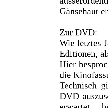
ausserorde
Gänsehaut e
Zur DVD:
Wie letztes 
Editionen, al
Hier besproc
die Kinofass
Technisch gi
DVD auszuse
erwartet, h