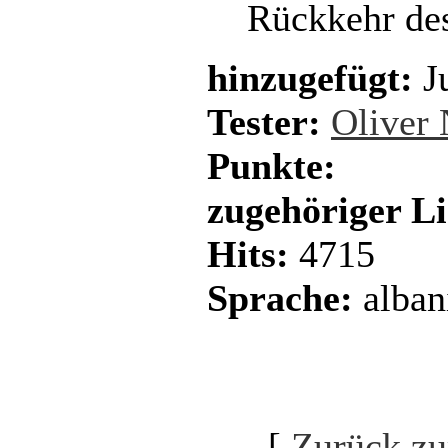
Rückkehr de
hinzugefügt:
Ju
Tester:
Oliver
Punkte:
zugehöriger L
Hits:
4715
Sprache:
alban
[
Zurück zu