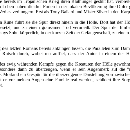
e bereits im Trojanischen Krieg ihren Bluthunger gestillt hat, verbrei
 Leben haben die drei Furien in der lokalen Bevölkerung ihre Opfer 
erlies verhungern. Erst als Tony Ballard und Mister Silver in den Kar
n Rune führt sie die Spur direkt hinein in die Hölle. Dort hat der H
setzt, und zu einem grausamen Tod verurteilt. Der Spur der fünft
ys Sohn körperlich, in der kurzen Zeit der Gefangenschaft, zu einem 2
g des letzten Romans bereits anklingen lassen, die Parallelen zum Dä
inem Rutsch durch, wobei mir auffiel, dass der Autor in einem de
es ewig währenden Kampfe gegen die Kreaturen der Hölle gewohnte
esondere dann zu überzeugen, wenn er sein Augenmerk auf die "n
ss Morland ein Gespür für die überzeugende Darstellung von zwisch
sst er vor meinen Augen eine Familie real werden, schildert ihre S
t.