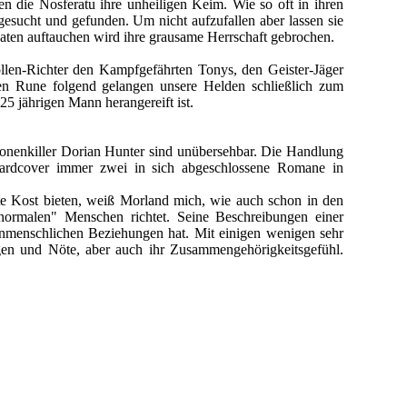
ten die Nosferatu ihre unheiligen Keim. Wie so oft in ihren
gesucht und gefunden. Um nicht aufzufallen aber lassen sie
paten auftauchen wird ihre grausame Herrschaft gebrochen.
öllen-Richter den Kampfgefährten Tonys, den Geister-Jäger
en Rune folgend gelangen unsere Helden schließlich zum
5 jährigen Mann herangereift ist.
monenkiller Dorian Hunter sind unübersehbar. Die Handlung
r Hardcover immer zwei in sich abgeschlossene Romane in
 Kost bieten, weiß Morland mich, wie auch schon in den
ormalen" Menschen richtet. Seine Beschreibungen einer
enmenschlichen Beziehungen hat. Mit einigen wenigen sehr
orgen und Nöte, aber auch ihr Zusammengehörigkeitsgefühl.