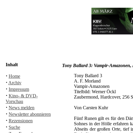
Inhalt
Tony Ballard 3: Vampir-Amazonen, 
·
Tony Ballard 3
Home
A. F. Morland
·
Archiv
Vampir-Amazonen
·
Impressum
Titelbild: Werner Öckl
·
Kino- & DVD-
Zaubermond, Hardcover, 256 S
Vorschau
·
News melden
Von Carsten Kuhr
·
Newsletter abonnieren
Fünf Runen gilt es für den Däm
·
Rezensionen
Sohnes in der Hölle erfahren k
·
Suche
Abseits der großen Orte, tief 