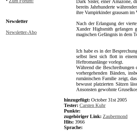
·
Zum Forum!
Dark Sister, einer Amazone, di
bereits Jahrhunderte währenden
ihre Vampirkinder grausam im V
Newsletter
Nach der Erlangung der vierte
Xander Highsmith gefangen ge
Newsletter-Abo
magischen Gefängnis in dem Ton
Ich habe es in der Besprechun
selbst liest sich flott in e
Heftromanlänge vorlegt.
Während die Beschreibungen d
vorhergehenden Bänden, insb
rumänischen Familie zeigt, da
bewusst platzierten Sätzen lä
Ansonsten gewohnte Gruselkos
hinzugefügt:
October 31st 2005
Tester:
Carsten Kuhr
Punkte:
zugehöriger Link:
Zaubermond
Hits:
3966
Sprache: