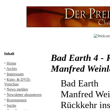
Inhalt
Bad Earth 4 - 
·
Home
Manfred Weinl
·
Archiv
·
Impressum
·
Kino- & DVD-
Bad Earth
Vorschau
·
News melden
Manfred Wei
·
Newsletter abonnieren
·
Rezensionen
Rückkehr in
·
Suche