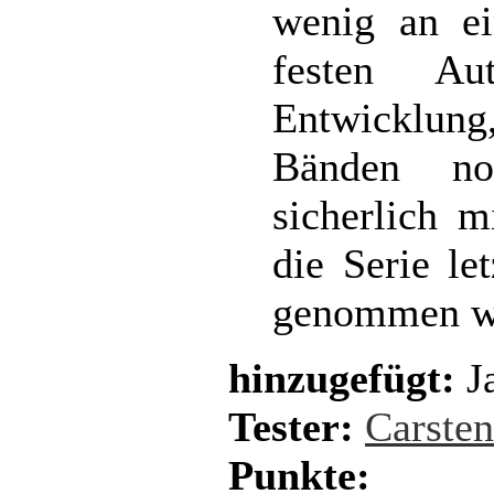
wenig an e
festen Au
Entwicklung
Bänden no
sicherlich m
die Serie le
genommen w
hinzugefügt:
Ja
Tester:
Carste
Punkte: