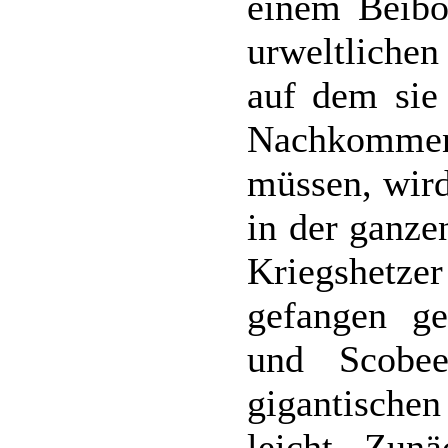
einem Beibo
urweltliche
auf dem sie 
Nachkomme
müssen, wird
in der ganze
Kriegshetz
gefangen g
und Scobe
gigantische
leicht. Zunä