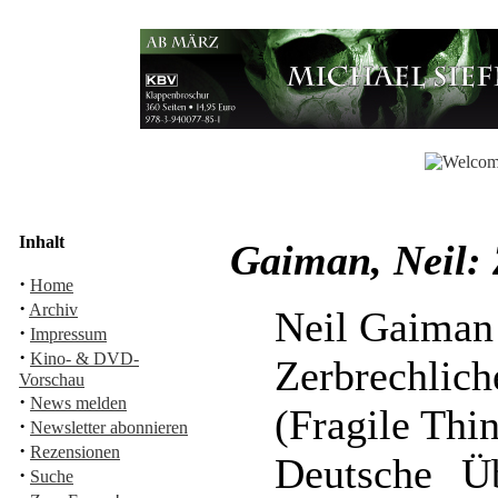
Inhalt
Gaiman, Neil: 
·
Home
·
Archiv
Neil Gaiman
·
Impressum
·
Kino- & DVD-
Zerbrechlich
Vorschau
·
News melden
(Fragile Thi
·
Newsletter abonnieren
·
Rezensionen
Deutsche Ü
·
Suche