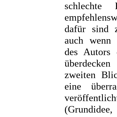
schlechte 
empfehlenswe
dafür sind 
auch wenn di
des Autors 
überdecke
zweiten Bli
eine überr
veröffentlic
(Grundidee