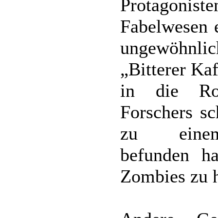
Protagoni
Fabelwesen 
ungewöhnli
„Bitterer Ka
in die Ro
Forschers sc
zu einem 
befunden ha
Zombies zu h