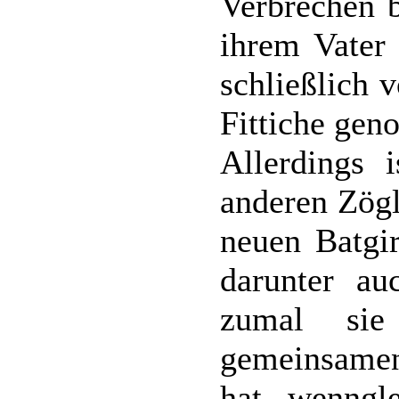
Verbrechen b
ihrem Vater 
schließlich 
Fittiche ge
Allerdings 
anderen Zög
neuen Batgir
darunter au
zumal sie
gemeinsamen 
hat, wenngl