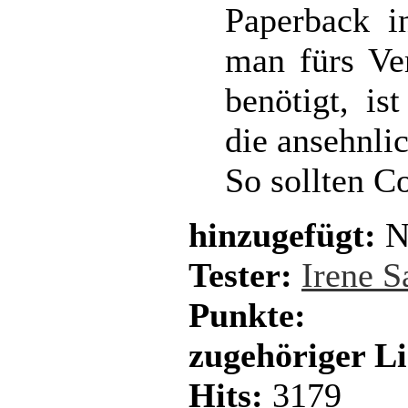
Paperback i
man fürs Ver
benötigt, is
die ansehnlic
So sollten C
hinzugefügt:
N
Tester:
Irene 
Punkte:
zugehöriger L
Hits:
3179