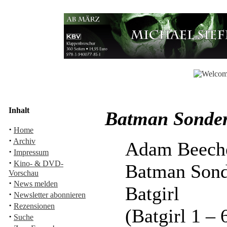
Inhalt
Batman Sonder
·
Home
·
Archiv
Adam Beech
·
Impressum
·
Kino- & DVD-
Batman Sond
Vorschau
·
News melden
Batgirl
·
Newsletter abonnieren
·
Rezensionen
(Batgirl 1 – 
·
Suche