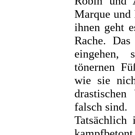
Robin und A
Marque und 
ihnen geht e
Rache. Das 
eingehen,
tönernen Füß
wie sie nic
drastischen
falsch sind.
Tatsächlich 
kampfbetont,