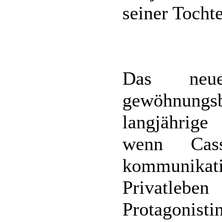
seiner Tocht
Das neu
gewöhnungs
langjährige
wenn Cass
kommunikat
Privatleb
Protagonis