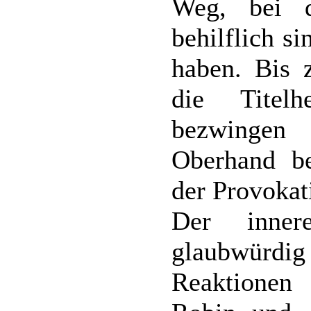
Weg, bei d
behilflich si
haben. Bis 
die Titel
bezwingen
Oberhand be
der Provokat
Der inner
glaubwürd
Reaktione