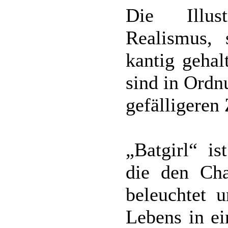
Die Illus
Realismus, 
kantig gehal
sind in Ordn
gefälligeren
„Batgirl“ is
die den Cha
beleuchtet u
Lebens in ei