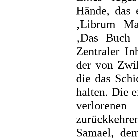
Hände, das e
‚Librum Mal
‚Das Buch 
Zentraler In
der von Zwil
die das Schi
halten. Die e
verloren
zurückkehren
Samael, dem