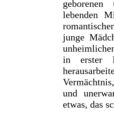
geborenen
lebenden Mi
romantisc
junge Mädch
unheimliche
in erster 
herausarbeit
Vermächtnis,
und unerwar
etwas, das s