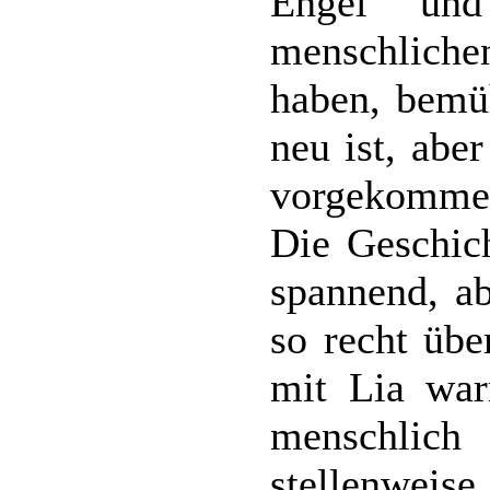
Engel und
menschlich
haben, bemüh
neu ist, abe
vorgekommen
Die Geschich
spannend, ab
so recht übe
mit Lia war
menschlich
stellenweis