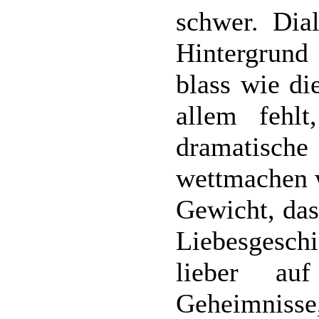
schwer. Dia
Hintergrund
blass wie d
allem fehlt
dramatisc
wettmachen w
Gewicht, dass
Liebesgesch
lieber au
Geheimnisse