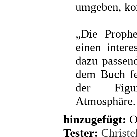
umgeben, kon
„Die Prophe
einen intere
dazu passen
dem Buch fe
der Figu
Atmosphäre.
hinzugefügt:
Oc
Tester:
Christe