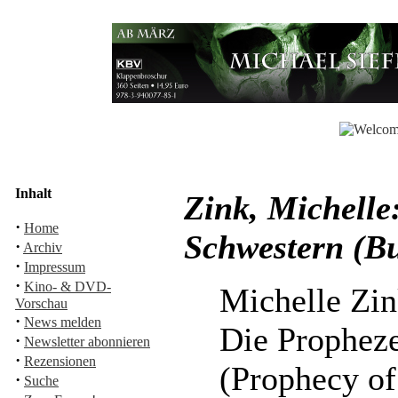
Inhalt
Zink, Michelle
·
Home
Schwestern (B
·
Archiv
·
Impressum
·
Kino- & DVD-
Michelle Zi
Vorschau
·
News melden
Die Prophez
·
Newsletter abonnieren
·
Rezensionen
(Prophecy of 
·
Suche