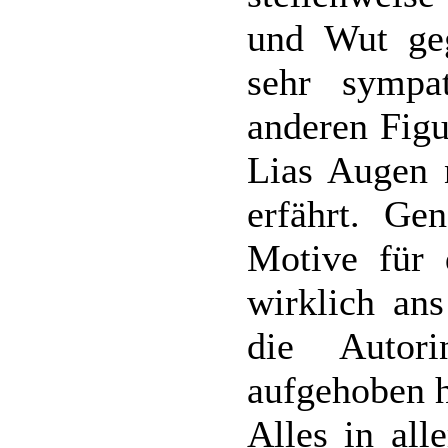
und Wut geg
sehr sympa
anderen Figu
Lias Augen n
erfährt. G
Motive für
wirklich ans
die Autor
aufgehoben 
Alles in all