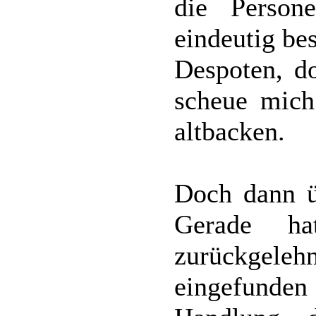
die Person
eindeutig be
Despoten, do
scheue mich
altbacken.
Doch dann ü
Gerade ha
zurückgel
eingefunden 