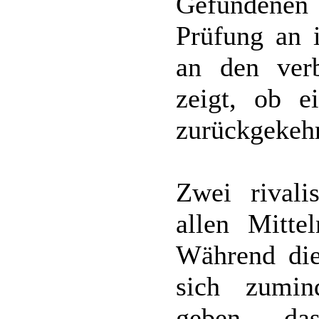
Gefundenen 
Prüfung an 
an den ver
zeigt, ob e
zurückgekehrt
Zwei rivali
allen Mitt
Während di
sich zumin
geben, da