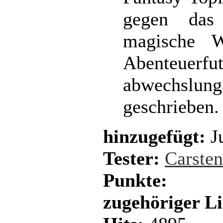
gegen das
magische W
Abenteuerf
abwechslungs
geschrieben.
hinzugefügt:
Ju
Tester:
Carste
Punkte:
zugehöriger L