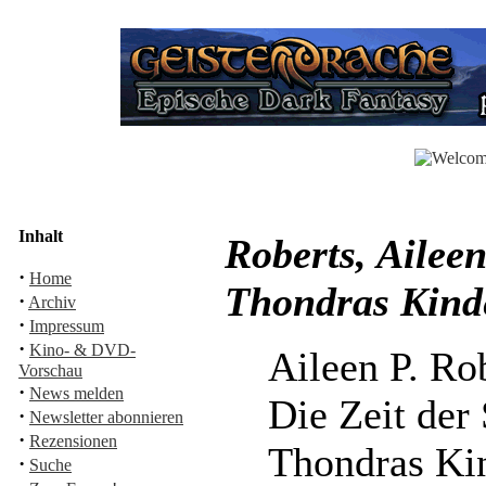
Inhalt
Roberts, Aileen
·
Home
Thondras Kind
·
Archiv
·
Impressum
·
Kino- & DVD-
Aileen P. Ro
Vorschau
·
News melden
Die Zeit der
·
Newsletter abonnieren
·
Rezensionen
Thondras Ki
·
Suche