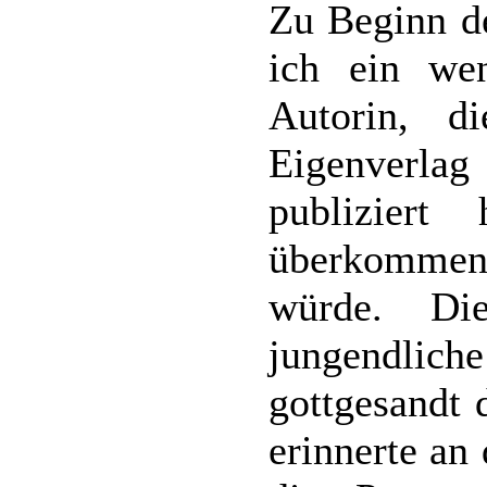
Zu Beginn d
ich ein we
Autorin, d
Eigenverla
publizier
überkomme
würde. Di
jungendlic
gottgesandt 
erinnerte an