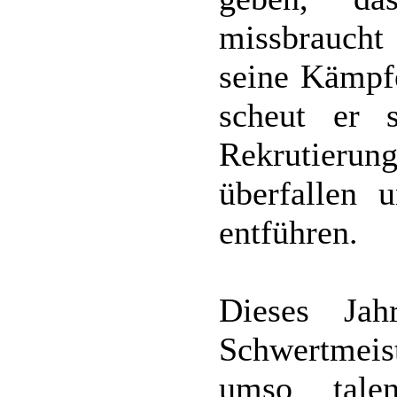
missbraucht
seine Kämpfe
scheut er 
Rekrutier
überfallen 
entführen.
Dieses Jah
Schwertmeis
umso talen