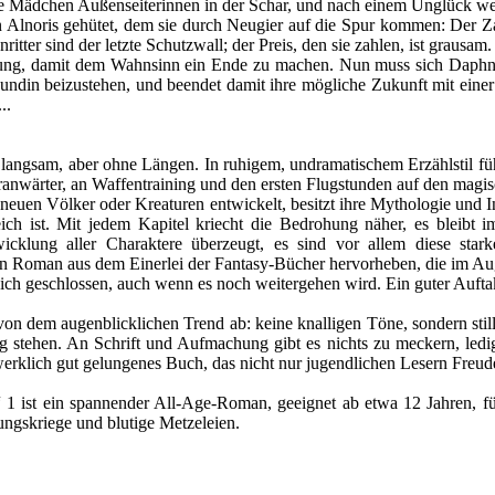
e Mädchen Außenseiterinnen in der Schar, und nach einem Unglück we
n Alnoris gehütet, dem sie durch Neugier auf die Spur kommen: Der Za
ritter sind der letzte Schutzwall; der Preis, den sie zahlen, ist grausam.
nung, damit dem Wahnsinn ein Ende zu machen. Nun muss sich Daphne en
reundin beizustehen, und beendet damit ihre mögliche Zukunft mit ein
..
langsam, aber ohne Längen. In ruhigem, undramatischem Erzählstil führt
teranwärter, an Waffentraining und den ersten Flugstunden auf den magi
uen Völker oder Kreaturen entwickelt, besitzt ihre Mythologie und Int
ich ist. Mit jedem Kapitel kriecht die Bedrohung näher, es bleibt 
cklung aller Charaktere überzeugt, es sind vor allem diese starke
en Roman aus dem Einerlei der Fantasy-Bücher hervorheben, die im 
sich geschlossen, auch wenn es noch weitergehen wird. Ein guter Aufta
 von dem augenblicklichen Trend ab: keine knalligen Töne, sondern stil
 stehen. An Schrift und Aufmachung gibt es nichts zu meckern, ledigli
erklich gut gelungenes Buch, das nicht nur jugendlichen Lesern Freude
“ 1 ist ein spannender All-Age-Roman, geeignet ab etwa 12 Jahren, fü
ungskriege und blutige Metzeleien.