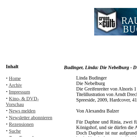
Inhalt
Budinger, Linda: Die Nebelburg - Di
·
Linda Budinger
Home
Die Nebelburg
·
Archiv
Die Greifenreiter von Alnoris 1
·
Impressum
Titelillustration von Arndt Drec
·
Kino- & DVD-
Spreeside, 2009, Hardcover, 
Vorschau
·
News melden
Von Alexandra Balzer
·
Newsletter abonnieren
Für Daphne und Rinia, zwei f
·
Rezensionen
Königshof, und sie dürfen die 
·
Suche
Doch Daphne ist nur aufgrund 