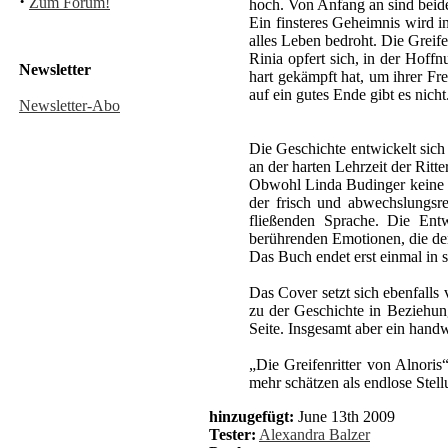
·
Zum Forum!
hoch. Von Anfang an sind beid
Ein finsteres Geheimnis wird i
alles Leben bedroht. Die Greifen
Rinia opfert sich, in der Hoff
Newsletter
hart gekämpft hat, um ihrer F
auf ein gutes Ende gibt es nicht.
Newsletter-Abo
Die Geschichte entwickelt sich 
an der harten Lehrzeit der Rit
Obwohl Linda Budinger keine ne
der frisch und abwechslungsre
fließenden Sprache. Die Entwi
berührenden Emotionen, die d
Das Buch endet erst einmal in 
Das Cover setzt sich ebenfalls
zu der Geschichte in Beziehung
Seite. Insgesamt aber ein handw
„Die Greifenritter von Alnoris
mehr schätzen als endlose Stell
hinzugefügt:
June 13th 2009
Tester:
Alexandra Balzer