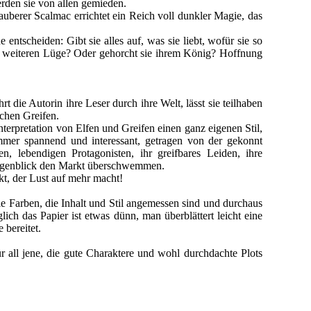
rden sie von allen gemieden.
uberer Scalmac errichtet ein Reich voll dunkler Magie, das
tscheiden: Gibt sie alles auf, was sie liebt, wofür sie so
er weiteren Lüge? Oder gehorcht sie ihrem König? Hoffnung
 die Autorin ihre Leser durch ihre Welt, lässt sie teilhaben
schen Greifen.
erpretation von Elfen und Greifen einen ganz eigenen Stil,
immer spannend und interessant, getragen von der gekonnt
n, lebendigen Protagonisten, ihr greifbares Leiden, ihre
Augenblick den Markt überschwemmen.
kt, der Lust auf mehr macht!
le Farben, die Inhalt und Stil angemessen sind und durchaus
ch das Papier ist etwas dünn, man überblättert leicht eine
 bereitet.
r all jene, die gute Charaktere und wohl durchdachte Plots