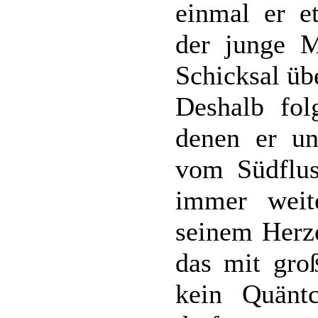
einmal er e
der junge M
Schicksal üb
Deshalb fol
denen er un
vom Südflus
immer weit
seinem Herze
das mit groß
kein Quänt