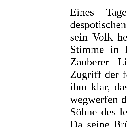
Eines Tag
despotische
sein Volk he
Stimme in 
Zauberer L
Zugriff der 
ihm klar, da
wegwerfen da
Söhne des le
Da seine Brü