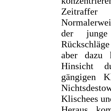
konzentri
Zeitraff
Normalerwei
der junge
Rückschläge 
aber dazu 
Hinsicht d
gängigen K
Nichtsdesto
Klischees un
Heraus ko