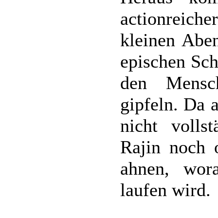
actionreic
kleinen Aben
epischen Sch
den Mensc
gipfeln. Da a
nicht volls
Rajin noch 
ahnen, wor
laufen wird.