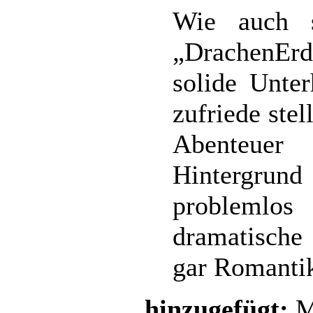
Wie auch 
„DrachenErd
solide Unter
zufriede stel
Abenteuer
Hintergru
problemlos
dramatische
gar Romantik
hinzugefügt:
M