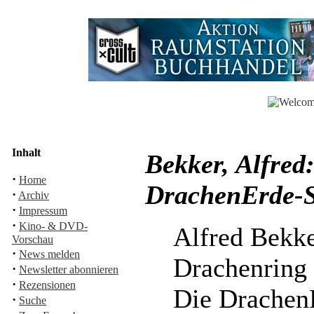
Inhalt
Bekker, Alfred
·
Home
DrachenErde-S
·
Archiv
·
Impressum
·
Kino- & DVD-
Alfred Bekk
Vorschau
·
News melden
Drachenring
·
Newsletter abonnieren
·
Rezensionen
Die Drachen
·
Suche