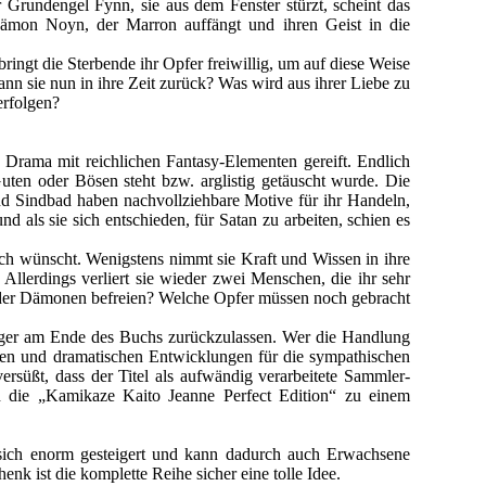
 Grundengel Fynn, sie aus dem Fenster stürzt, scheint das
 Dämon Noyn, der Marron auffängt und ihren Geist in die
ringt die Sterbende ihr Opfer freiwillig, um auf diese Weise
n sie nun in ihre Zeit zurück? Was wird aus ihrer Liebe zu
erfolgen?
Drama mit reichlichen Fantasy-Elementen gereift. Endlich
ten oder Bösen steht bzw. arglistig getäuscht wurde. Die
und Sindbad haben nachvollziehbare Motive für ihr Handeln,
und als sie sich entschieden, für Satan zu arbeiten, schien es
uch wünscht. Wenigstens nimmt sie Kraft und Wissen in ihre
Allerdings verliert sie wieder zwei Menschen, die ihr sehr
s der Dämonen befreien? Welche Opfer müssen noch gebracht
nger am Ende des Buchs zurückzulassen. Wer die Handlung
ngen und dramatischen Entwicklungen für die sympathischen
rsüßt, dass der Titel als aufwändig verarbeitete Sammler-
n die „Kamikaze Kaito Jeanne Perfect Edition“ zu einem
 sich enorm gesteigert und kann dadurch auch Erwachsene
k ist die komplette Reihe sicher eine tolle Idee.