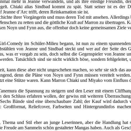
nmal mehr in Jeanne verwandeln, und als ihre einstige Freundin, der
gelt. Chiaki alias Sindbad kommt zu spät. Statt seiner ist es der
 Jeanne d’Arc trifft, deren Reinkarnation sie ist.
chichte ihrer Vorgängerin und muss deren Tod mit ansehen. Allerdings b
schen zu retten und die göttliche Kraft auf Marron zu übertragen. Kan
en Noyn und Fynn aus, die offenbar doch keine gemeinsamen Ziele v
irl-Comedy im Schüler-Milieu begann, ist nun zu einem spannenden 
stählen von Jeanne und Sindbad steckt und wer auf der Seite des Gu
 das, was er vorgab zu sein, doch selbst die Gegenspieler von Jeanne 
werden. Tatsächlich sind sie nicht wirklich böse, sondern fehlgeleitet, 
eit, kann diese aber nicht ungeschehen machen, so sehr sie sich das a
ringend, denn die Pläne von Noyn und Fynn müssen vereitelt werden. 
letzt eine Stütze waren. Kann Marron Chiaki und Miyako vom Einflus
 Tanemura die Spannung zu steigern und den Leser mit einem Cliffha
ch den Schluss erfahren wollen, der gewiss mit weiteren Überraschu
 Sechs Bände sind eine überschaubare Zahl; der Kauf wird dadurch ve
 Großformat, Reliefcover, Farbseiten und Hintergrundinfos mache
, Thema und Stil eher an junge Leserinnen, aber die Handlung hat
e Freude am Sammeln schön gestalteter Mangas haben. Auch als Geschen