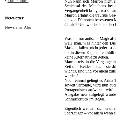
·
Zum Forum!
Nun kann sich Marron nicht ei
Schicksal des Mädchens besie
Vergangenheit bringt, wo sie auf
Marron erfährt die traurige Ges
Newsletter
die von Dämonen besessenen Men
Chiaki? Und welche Pläne heck
Newsletter-Abo
Was als romantische Magical G
weiß man, was hinter den Dieb
Masken fallen, nicht jeder ist
die in diesen Kapiteln enthüllt 
keine Alternative zu geben.
Marron reist in die Vergangenh
Zeit mit. Beides braucht sie d
wichtig sind und vor allem zu
werden?
Noch einmal gelingt es Arina
soweit verfolgte, wird nun au
Protagonisten aufwarten wird.
Ausgabe neu aufgelegt wurde:
Schmuckstück im Regal.
Eigentlich wenden sich Genre
überzeugen – vor allem wenn si