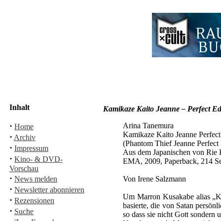
Inhalt
Kamikaze Kaito Jeanne – Perfect Ed
·
Arina Tanemura
Home
Kamikaze Kaito Jeanne Perfect
·
Archiv
(Phantom Thief Jeanne Perfect 
·
Impressum
Aus dem Japanischen von Rie 
·
Kino- & DVD-
EMA, 2009, Paperback, 214 S
Vorschau
·
News melden
Von Irene Salzmann
·
Newsletter abonnieren
Um Marron Kusakabe alias „Kam
·
Rezensionen
basierte, die von Satan persön
·
Suche
so dass sie nicht Gott sondern