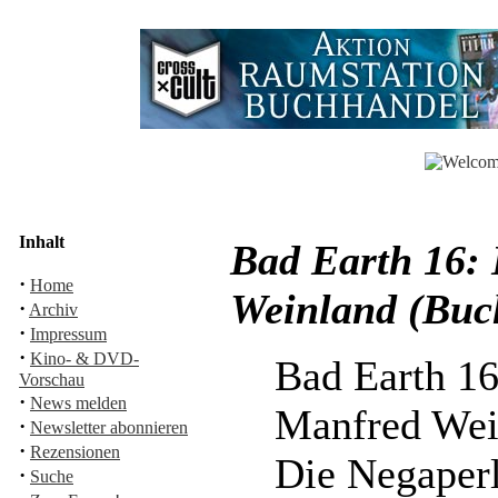
Inhalt
Bad Earth 16: 
·
Home
Weinland (Buc
·
Archiv
·
Impressum
·
Kino- & DVD-
Bad Earth 1
Vorschau
·
News melden
Manfred Wei
·
Newsletter abonnieren
·
Rezensionen
Die Negaper
·
Suche