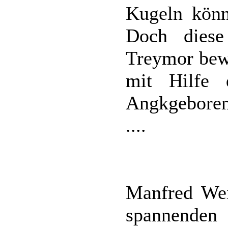
Kugeln könn
Doch diese
Treymor bew
mit Hilfe 
Angkgebore
....
Manfred Wei
spannende