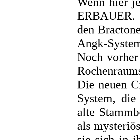
Wenn hier j
ERBAUER. So
den Bractone
Angk-System
Noch vorher
Rochenraum
Die neuen C
System, die
alte Stammbe
als mysteriö
sie sich in 