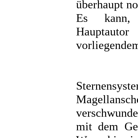
überhaupt n
Es kann, 
Hauptauto
vorliegende
Sternensyst
Magellans
verschwunde
mit dem Ges