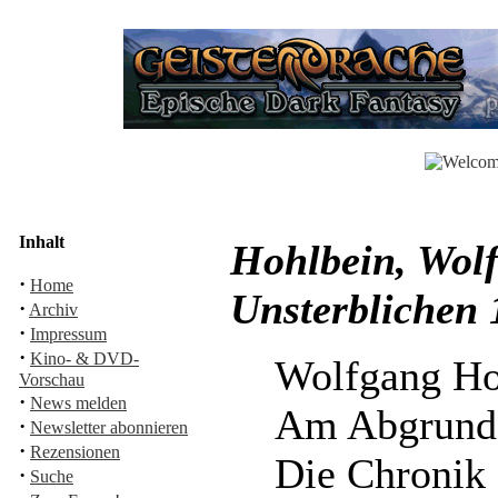
Inhalt
Hohlbein, Wolf
·
Home
Unsterblichen
·
Archiv
·
Impressum
·
Kino- & DVD-
Wolfgang Ho
Vorschau
·
News melden
Am Abgrund
·
Newsletter abonnieren
·
Rezensionen
Die Chronik 
·
Suche