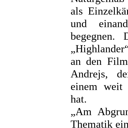
als Einzelk
und einan
begegnen. D
„Highlander
an den Filmk
Andrejs, de
einem weit 
hat.
„Am Abgrund
Thematik ei