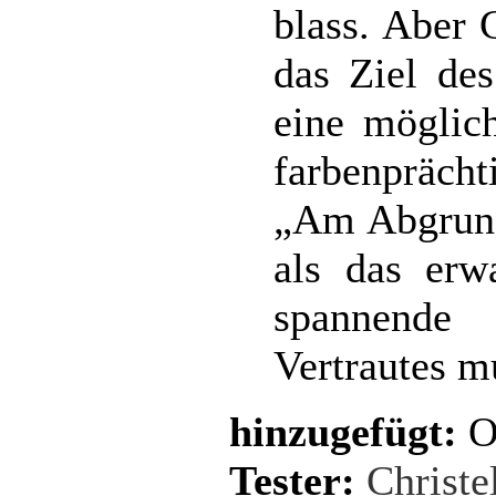
blass. Aber 
das Ziel de
eine möglic
farbenprächt
„Am Abgrund
als das erw
spannende 
Vertrautes m
hinzugefügt:
O
Tester:
Christe