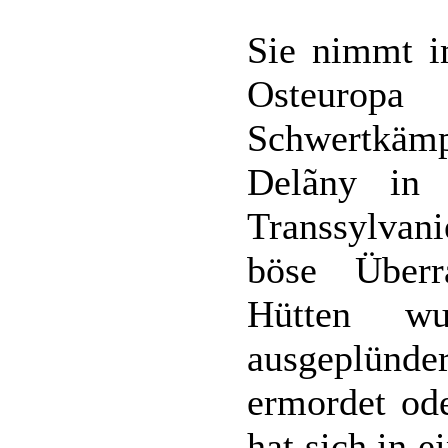
Sie nimmt i
Osteuropa
Schwertkä
Delãny in 
Transsylvani
böse Über
Hütten wu
ausgeplünd
ermordet ode
hat sich in 