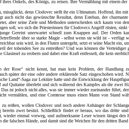
ihres Onkels, des Königs, zu reisen. Ihre Vermählung mit einem der Mä
en, missglückt, denn Clodovec stellt ihr ein Ultimatum. Hoffend, ihn m
ngt auch nicht das gewünschte Resultat, denn Esteban, der charmant
eter, aber seine Ziele und Methoden unterscheiden sich kaum von dene
ringen soll, wo sich die Priesterinnen für Clodovecs Angriff rüsten, sin
rnjunge Gereint unerwartet schnell zum Knappen auf. Der Orden 
treffende über so starke Magie - selbst wenn sie wild ist – verfügt wie
reichbar sein wird, in den Fluten untergeht, setzt er seine Macht ein, um
eril der tobenden See zu entreißen? Und was können die Verteidiger 
ie Glasinsel zu erobern und dabei eine Kraft entfesselt, die kein sterb
der Rose“ nicht kennt, hat man kein Problem, der Handlung zu 
ch später der eine oder andere erklärende Satz eingeschoben wird. 
che Land“-Saga zur Lektüre hatte und die Entwicklung der Hauptfigure
 auf Quitaine überlebt und sich während des Kampfes als die zwei Häl
as ist jedoch nicht alles, was sie immer wieder zueinander führt, d
e nicht vermählen, und eine Comtesse muss einen Mann von Stand wä
 zu reißen, wollen Clodovec und noch andere Anhänger der Schlange 
bereits zwei besitzt. Schließlich findet er heraus, wo das dritte un
, wieder einmal vorweg, und aufmerksame Leser wissen längst den Hü
 die falschen Hände, und damit sind die Weichen für den dritten Band g