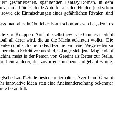
iniert geschriebenen, spannenden Fantasy-Roman, in dem
z, doch hütet sich die Autorin, aus den Helden jetzt schon
sowie die Einmischungen eines gefährlichen Rivalen sind
ass man alles in ähnlicher Form schon gelesen hat, denn es
nate zum Knappen. Auch die selbstbewusste Comtesse erlebt
all all derer wird, die an die Macht gelangen wollen. Die
umdenken und sich durch das Beschreiten neuer Wege retten zu
mer einen Schritt voraus sind, solange sich jene Magie nicht
hina meist in der Person von Gereint als Retter zur Stelle.
füllt ein anderer, der zuvor entsprechend aufgebaut wurde,
ische Land“-Serie bestens unterhalten. Averil und Geraint
hr innovative Ideen statt eine Aneinanderreihung bekannter
e heran tritt.