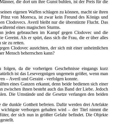
nner, die dort um ihre Gunst buhlen, ist der Preis für die
it seinen eigenen Waffen schlagen zu können, macht sie ihren
e Prinz von Moresca, ist zwar kein Freund des Königs und
n Clodovecs. Averil bleibt nur die überstürzte Flucht. Das
kt während eines magischen Sturms.
kann jeden gebrauchen im Kampf gegen Clodovec und die
 Gereint. Als er spürt, dass sich die Frau, die er über alles
 sie zu retten.
gegen Clodovec ausrichten, der sich mit einer unheimlichen
licher Mensch beherrschen kann?
folgen, da die vorherigen Geschehnisse eingangs kurz
Natürlich ist das Lesevergnügen ungemein größer, wenn man
n – Averil und Geraint - verfolgen konnte.
ften eines Ganzen erkannt, denn beide bedienen sich einer
enn zwischen ihnen besteht auch das Band der Liebe. Jedoch
hlen. Die Umstände und die Gesetze verlangen den beiden
die dunkle Gottheit befreien. Dafür werden drei Artefakte
d wichtigste verborgen gehalten wird – der Titel nimmt die
ter, der sich nun in größter Gefahr befindet. Die Objekte
estellt.