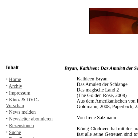
Inhalt
Bryan, Kathleen: Das Amulett der S
·
Kathleen Bryan
Home
Das Amulett der Schlange
·
Archiv
Das magische Land 2
·
Impressum
(The Golden Rose, 2008)
·
Kino- & DVD-
Aus dem Amerikanischen von
Vorschau
Goldmann, 2008, Paperback, 2
·
News melden
Von Irene Salzmann
·
Newsletter abonnieren
·
Rezensionen
König Clodovec hat mit der ur
·
Suche
fast alle seine Getreuen sind 