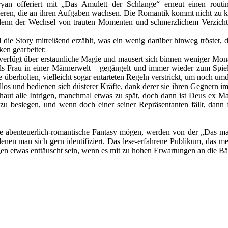
ryan offeriert mit „Das Amulett der Schlange“ erneut einen rout
eren, die an ihren Aufgaben wachsen. Die Romantik kommt nicht zu kur
denn der Wechsel von trauten Momenten und schmerzlichem Verzicht 
die Story mitreißend erzählt, was ein wenig darüber hinweg tröstet, d
ken gearbeitet:
 verfügt über erstaunliche Magie und mausert sich binnen weniger Mo
als Frau in einer Männerwelt – gegängelt und immer wieder zum Spielb
e überholten, vielleicht sogar entarteten Regeln verstrickt, um noch 
os und bedienen sich düsterer Kräfte, dank derer sie ihren Gegnern im
chaut alle Intrigen, manchmal etwas zu spät, doch dann ist Deus ex Mac
zu besiegen, und wenn doch einer seiner Repräsentanten fällt, dann 
ie abenteuerlich-romantische Fantasy mögen, werden von der „Das mag
enen man sich gern identifiziert. Das lese-erfahrene Publikum, das me
n etwas enttäuscht sein, wenn es mit zu hohen Erwartungen an die Bänd