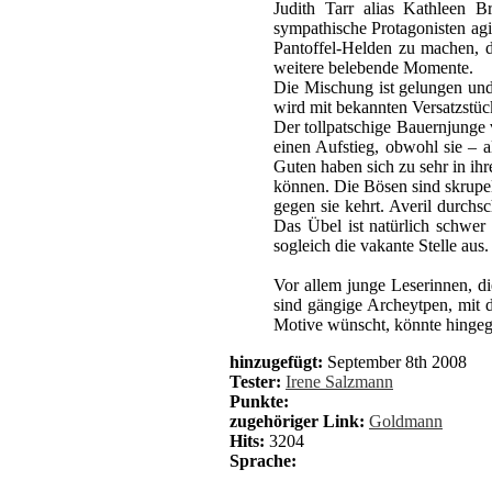
Judith Tarr alias Kathleen B
sympathische Protagonisten agi
Pantoffel-Helden zu machen, 
weitere belebende Momente.
Die Mischung ist gelungen und 
wird mit bekannten Versatzstüc
Der tollpatschige Bauernjunge
einen Aufstieg, obwohl sie – 
Guten haben sich zu sehr in ihr
können. Die Bösen sind skrupell
gegen sie kehrt. Averil durchs
Das Übel ist natürlich schwer 
sogleich die vakante Stelle aus.
Vor allem junge Leserinnen, d
sind gängige Archeytpen, mit d
Motive wünscht, könnte hingege
hinzugefügt:
September 8th 2008
Tester:
Irene Salzmann
Punkte:
zugehöriger Link:
Goldmann
Hits:
3204
Sprache: