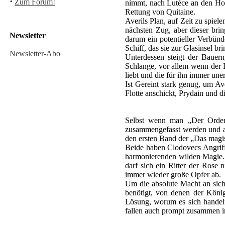
·
Zum Forum!
nimmt, nach Lutèce an den Hof 
Rettung von Quitaine.
Averils Plan, auf Zeit zu spiel
nächsten Zug, aber dieser bri
Newsletter
darum ein potentieller Verbünd
Schiff, das sie zur Glasinsel b
Newsletter-Abo
Unterdessen steigt der Baue
Schlange, vor allem wenn der Be
liebt und die für ihn immer uner
Ist Gereint stark genug, um Av
Flotte anschickt, Prydain und d
Selbst wenn man „Der Orden 
zusammengefasst werden und au
den ersten Band der „Das magis
Beide haben Clodovecs Angriff
harmonierenden wilden Magie. D
darf sich ein Ritter der Ros
immer wieder große Opfer ab.
Um die absolute Macht an sich
benötigt, von denen der König 
Lösung, worum es sich handelt
fallen auch prompt zusammen in