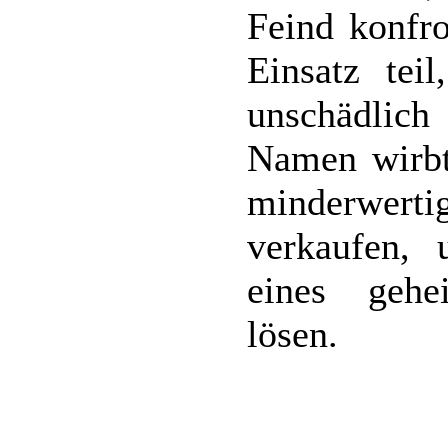
Feind konfr
Einsatz tei
unschädlic
Namen wirbt
minderwert
verkaufen, 
eines gehe
lösen.