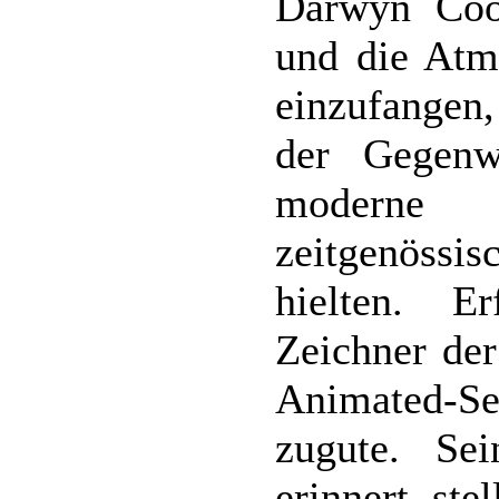
Darwyn Cook
und die Atmo
einzufangen
der Gegenwa
moderne
zeitgenöss
hielten. E
Zeichner de
Animated-S
zugute. Sei
erinnert ste