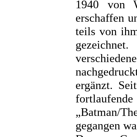
1940 von W
erschaffen u
teils von ih
gezeichnet
verschied
nachgedruck
ergänzt. Sei
fortlaufend
„Batman/The 
gegangen wa