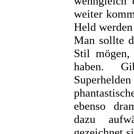
wenngleich 
weiter kommt
Held werden 
Man sollte 
Stil mögen,
haben. G
Superhelden
phantastisc
ebenso dram
dazu aufwän
gezeichnet s