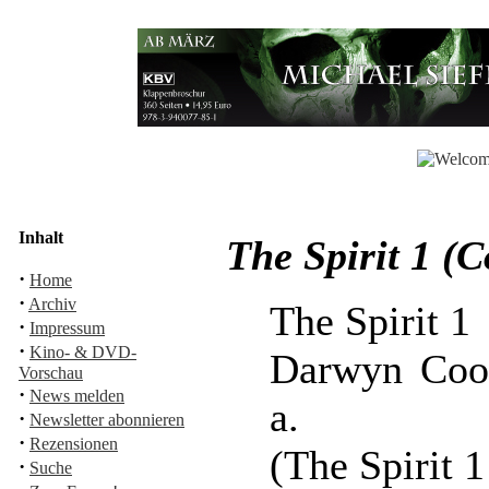
Inhalt
The Spirit 1 (
·
Home
·
Archiv
The Spirit 1
·
Impressum
·
Kino- & DVD-
Darwyn Cook
Vorschau
·
News melden
a.
·
Newsletter abonnieren
·
Rezensionen
(The Spirit 1
·
Suche