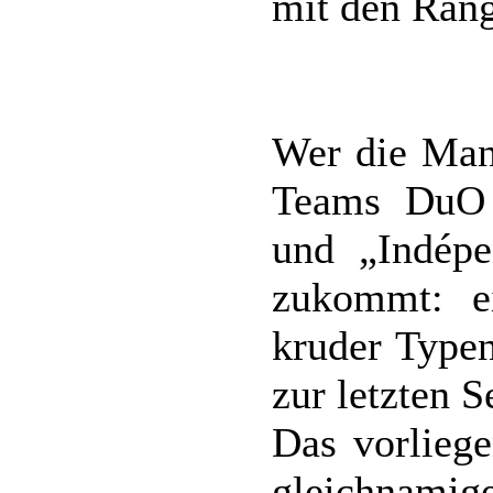
mit den Ran
Wer die Mang
Teams DuO 
und „Indépe
zukommt: ei
kruder Typen
zur letzten S
Das vorliege
gleichnamig