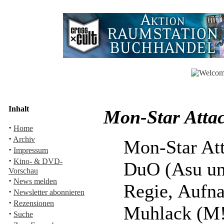
Inhalt
Mon-Star Attac
·
Home
·
Archiv
Mon-Star Att
·
Impressum
·
Kino- & DVD-
DuO (Asu un
Vorschau
·
News melden
Regie, Aufn
·
Newsletter abonnieren
·
Rezensionen
Muhlack (M
·
Suche