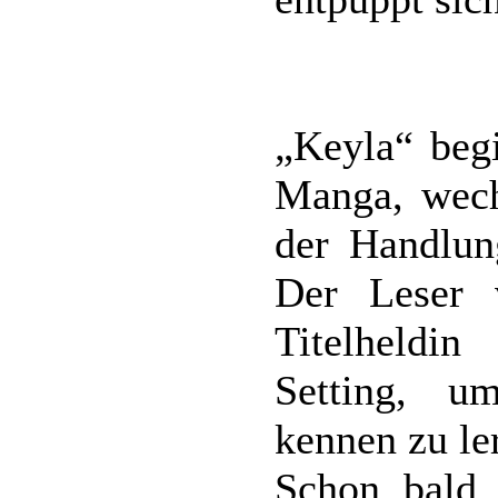
„Keyla“ begi
Manga, wech
der Handlun
Der Leser 
Titelheldin
Setting, u
kennen zu le
Schon bald 