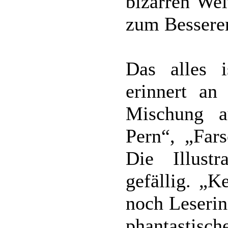
bizarren Wel
zum Bessere
Das alles i
erinnert an
Mischung a
Pern“, „Far
Die Illustr
gefällig. „K
noch Leserin
phantastisc