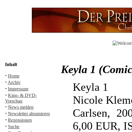
Inhalt
Keyla 1 (Comic
·
Home
·
Archiv
Keyla 1
·
Impressum
·
Kino- & DVD-
Nicole Klem
Vorschau
·
News melden
Carlsen, 20
·
Newsletter abonnieren
·
Rezensionen
6,00 EUR, I
·
Suche