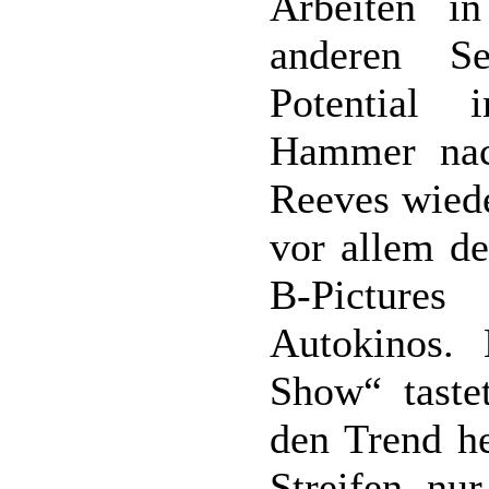
Arbeiten i
anderen S
Potential 
Hammer nac
Reeves wiede
vor allem de
B-Picture
Autokinos.
Show“ taste
den Trend he
Streifen nu