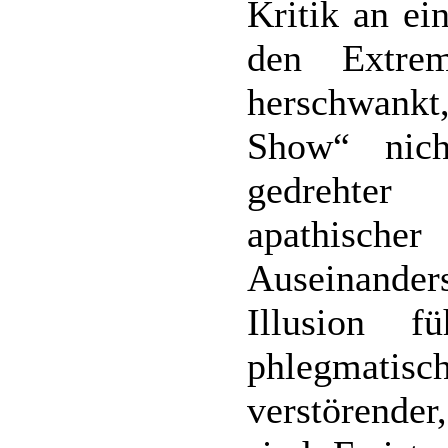
Kritik an ei
den Extre
herschwankt
Show“ nich
gedrehter
apathis
Auseinande
Illusion 
phlegmatisc
verstörende