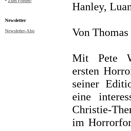
·
Zum Forum!
Hanley, Luan
Newsletter
Von Thomas
Newsletter-Abo
Mit Pete W
ersten Horr
seiner Edit
eine intere
Christie-Th
im Horrorfor