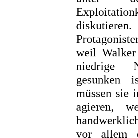
Exploitation
diskutiere
Protagonist
weil Walker
niedrige 
gesunken i
müssen sie 
agieren, w
handwerklic
vor allem 