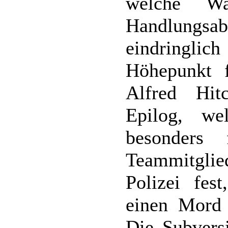
welche Wa
Handlungsab
eindringl
Höhepunkt f
Alfred Hit
Epilog, we
besonders 
Teammitglie
Polizei fes
einen Mord 
Die Subversi