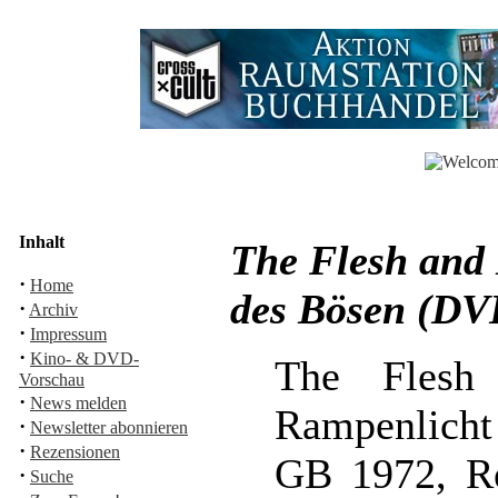
Inhalt
The Flesh and
·
Home
des Bösen (DV
·
Archiv
·
Impressum
·
Kino- & DVD-
The Fles
Vorschau
·
News melden
Rampenlicht
·
Newsletter abonnieren
·
Rezensionen
GB 1972, Re
·
Suche