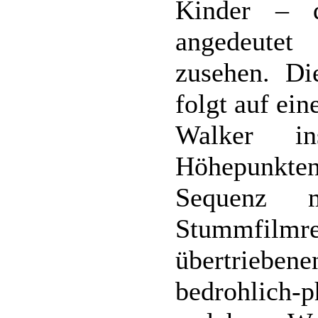
Kinder – d
angedeute
zusehen. Di
folgt auf ein
Walker in
Höhepunkte
Sequenz 
Stummfilmre
übertriebe
bedrohlich