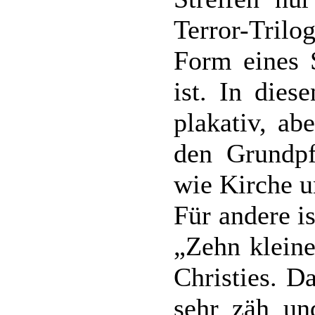
Terror-Trilo
Form eines 
ist. In dies
plakativ, ab
den Grundpfe
wie Kirche u
Für andere i
„Zehn klein
Christies. D
sehr zäh un