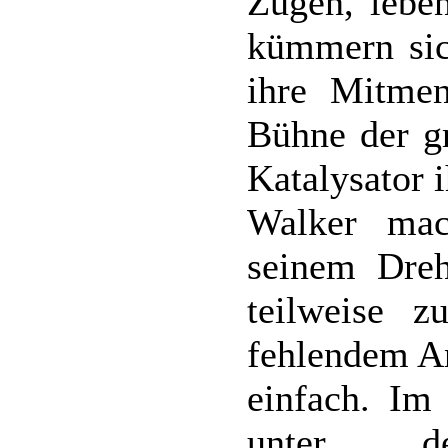
Zügen, leben
kümmern sic
ihre Mitmen
Bühne der gr
Katalysator i
Walker ma
seinem Dreh
teilweise z
fehlendem An
einfach. Im
unter d