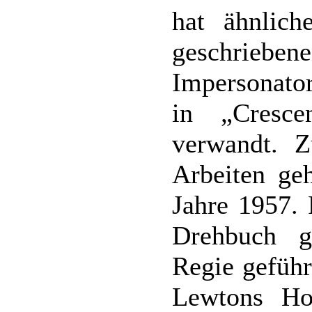
hat ähnlic
geschrie
Impersonato
in „Cresc
verwandt. Z
Arbeiten ge
Jahre 1957. 
Drehbuch ge
Regie geführ
Lewtons Hor