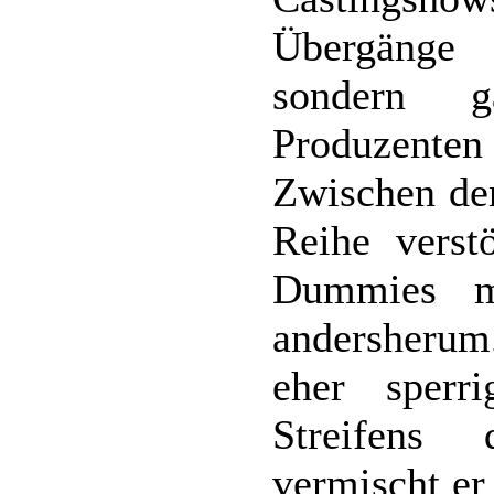
Übergänge 
sondern 
Produzenten 
Zwischen den
Reihe verst
Dummies m
andersherum
eher sperr
Streifens 
vermischt er 