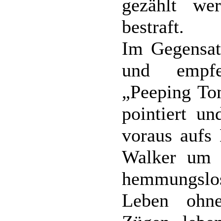
gezählt w
bestraft.
Im Gegensat
und empfe
„Peeping To
pointiert un
voraus aufs
Walker um 
hemmungslos
Leben ohne