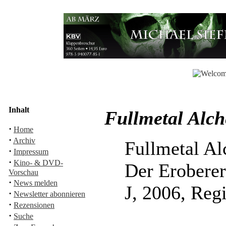
Inhalt
Fullmetal Alch
·
Home
·
Archiv
Fullmetal Al
·
Impressum
·
Kino- & DVD-
Der Erobere
Vorschau
·
News melden
J, 2006, Reg
·
Newsletter abonnieren
·
Rezensionen
·
Suche