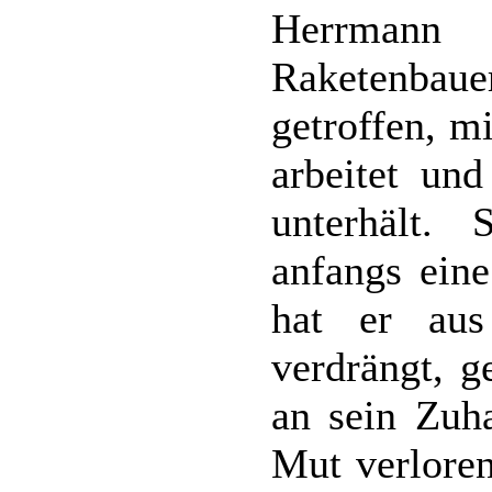
Herrman
Raketenba
getroffen, m
arbeitet und
unterhält.
anfangs ein
hat er au
verdrängt, g
an sein Zuha
Mut verloren