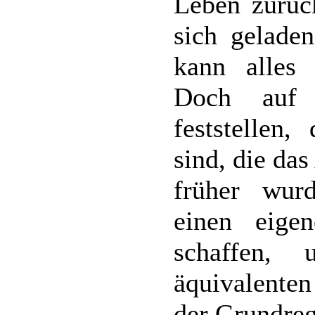
Leben zurüc
sich gelade
kann alles
Doch auf 
feststellen,
sind, die da
früher wur
einen eige
schaffen,
äquivalente
der Grundreg