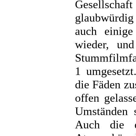
Gesellscha
glaubwürdig
auch einig
wieder, un
Stummfilmfas
1 umgesetzt.
die Fäden zu
offen gelass
Umständen s
Auch die d