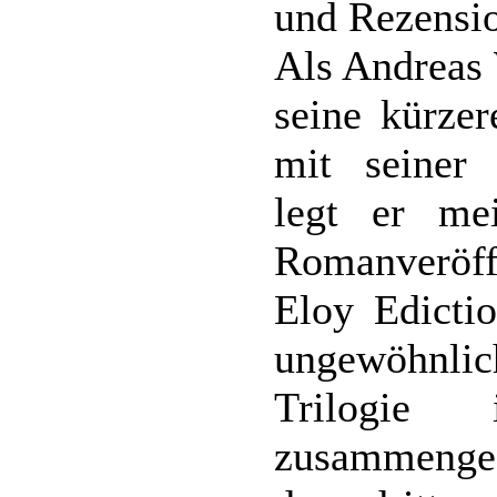
und Rezensio
Als Andreas 
seine kürze
mit seiner 
legt er me
Romanveröffe
Eloy Edictio
ungewöhnlich
Trilogie
zusammengef