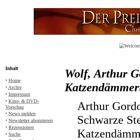
Inhalt
Wolf, Arthur G
·
Home
Katzendämmer
·
Archiv
·
Impressum
·
Kino- & DVD-
Arthur Gord
Vorschau
·
News melden
Schwarze St
·
Newsletter abonnieren
·
Rezensionen
Katzendämm
·
Suche