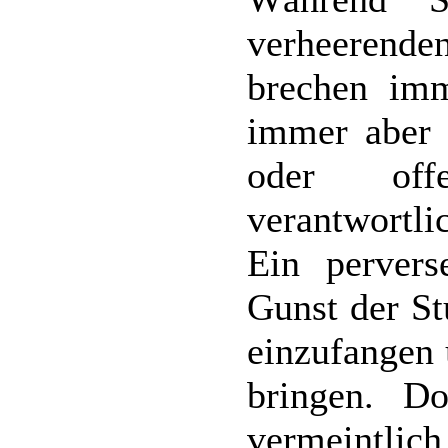
verheerende
brechen imm
immer aber 
oder offe
verantwortli
Ein pervers
Gunst der S
einzufangen 
bringen. D
vermeintl