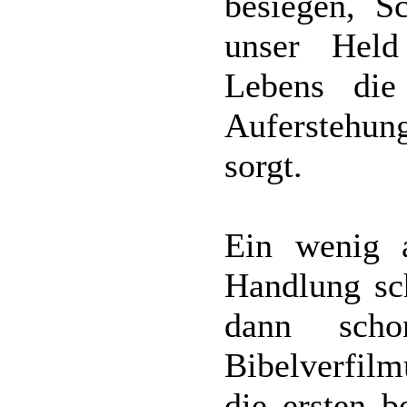
besiegen, S
unser Held
Lebens die
Auferstehung
sorgt.
Ein wenig 
Handlung sc
dann sch
Bibelverfil
die ersten 