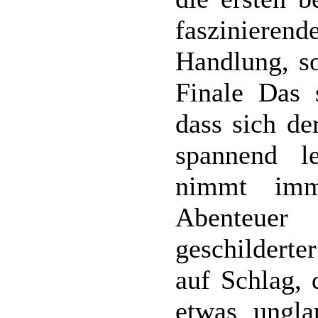
faszinierend
Handlung, so
Finale Das 
dass sich de
spannend l
nimmt imm
Abenteuer 
geschilder
auf Schlag, 
etwas ungla