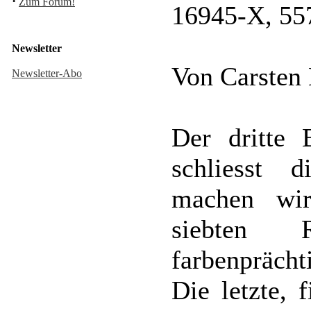
·
Zum Forum!
16945-X, 557
Newsletter
Von Carsten
Newsletter-Abo
Der dritte 
schliesst 
machen wi
siebten R
farbenpräch
Die letzte, 