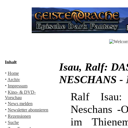
Inhalt
Isau, Ralf: 
·
Home
NESCHANS - 
·
Archiv
·
Impressum
·
Kino- & DVD-
Ralf Isau
Vorschau
·
News melden
Neschans -O
·
Newsletter abonnieren
·
Rezensionen
im Thiene
·
Suche