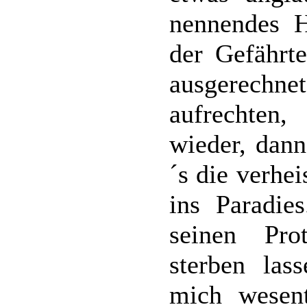
nennendes H
der Gefährte
ausgerech
aufrechten
wieder, dann
´s die verhe
ins Paradie
seinen Pro
sterben las
mich wesent