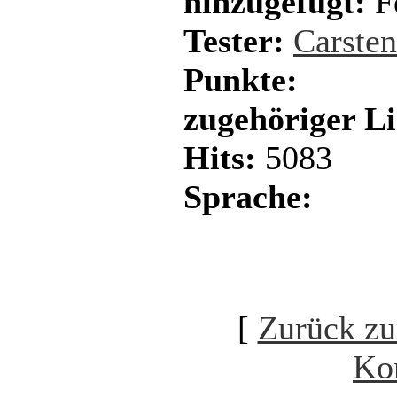
hinzugefügt:
F
Tester:
Carste
Punkte:
zugehöriger L
Hits:
5083
Sprache:
[
Zurück zu
Ko