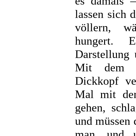
es damals –
lassen sich 
völlern, w
hungert. E
Darstellung 
Mit dem j
Dickkopf ve
Mal mit de
gehen, schl
und müssen d
man, und u