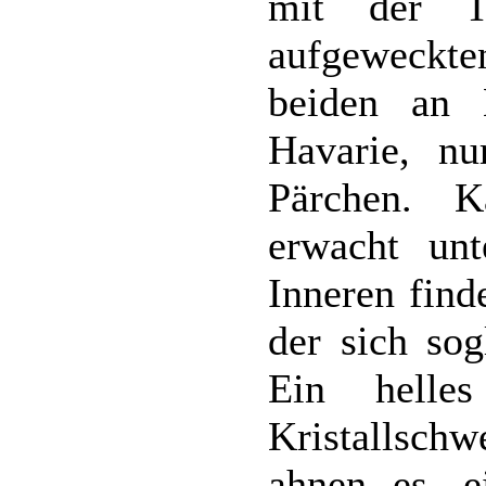
mit der T
aufgeweckte
beiden an 
Havarie, nu
Pärchen. 
erwacht unt
Inneren find
der sich sog
Ein helles
Kristallsch
ahnen es, e