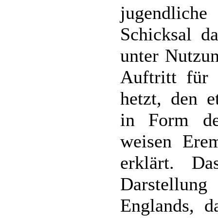
jugendlich
Schicksal d
unter Nutzu
Auftritt für
hetzt, den e
in Form de
weisen Erem
erklärt. D
Darstellun
Englands, d