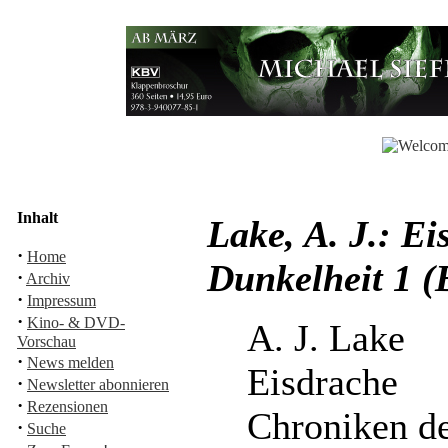
Inhalt
Lake, A. J.: E
·
Home
Dunkelheit 1 (
·
Archiv
·
Impressum
·
Kino- & DVD-
A. J. Lake
Vorschau
·
News melden
Eisdrache
·
Newsletter abonnieren
·
Rezensionen
Chroniken de
·
Suche