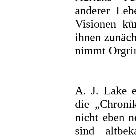
anderer Leb
Visionen kün
ihnen zunäc
nimmt Orgrim
A. J. Lake e
die „Chroni
nicht eben n
sind altb