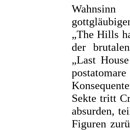
Wahnsinn
gottgläubig
„The Hills h
der brutale
„Last House
postatomare 
Konsequent
Sekte tritt 
absurden, te
Figuren zurü