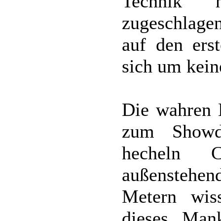
Technik h
zugeschlagen
auf den erst
sich um kein
Die wahren H
zum Showd
hecheln C
außenstehend
Metern wiss
dieses Mank