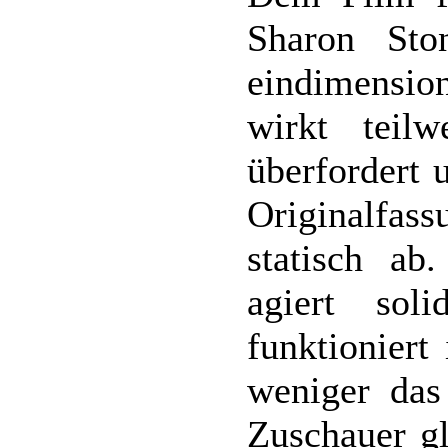
Sharon Sto
eindimensio
wirkt teilw
überfordert 
Originalfas
statisch ab
agiert sol
funktioniert
weniger das
Zuschauer g