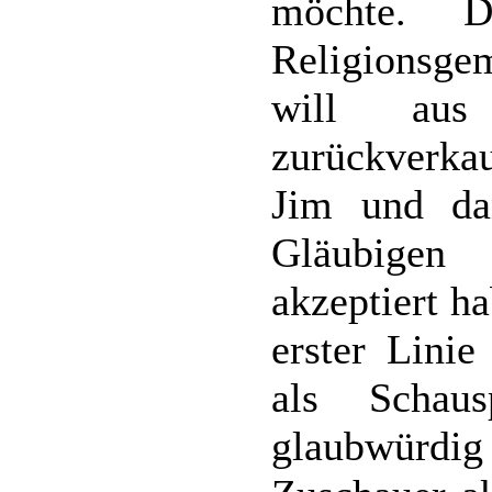
möchte. D
Religionsge
will aus
zurückverka
Jim und da
Gläubigen
akzeptiert h
erster Linie
als Schaus
glaubwürdig