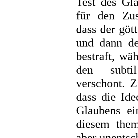
Test des Gla
für den Zus
dass der gött
und dann d
bestraft, wä
den subti
verschont. Z
dass die Ide
Glaubens ei
diesem thema
aber unentsc