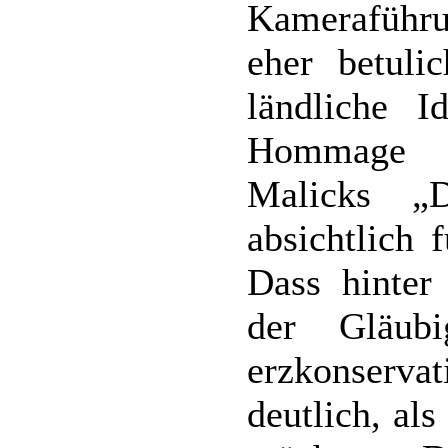
Kameraführun
eher betuli
ländliche I
Hommage i
Malicks „
absichtlich 
Dass hinter
der Gläub
erzkonservat
deutlich, al