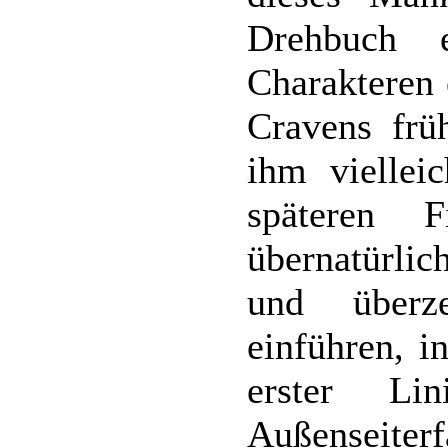
Drehbuch 
Charakteren 
Cravens frü
ihm vielleic
späteren 
übernatürli
und überz
einführen, i
erster Li
Außenseite