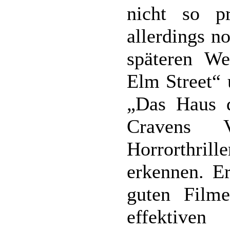
nicht so p
allerdings n
späteren W
Elm Street“ 
„Das Haus d
Cravens V
Horrorthrill
erkennen. Er
guten Film
effektive