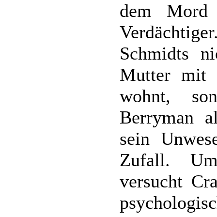
dem Mord 
Verdächtig
Schmidts ni
Mutter mit 
wohnt, so
Berryman als
sein Unwesen
Zufall. U
versucht Cr
psychologisc