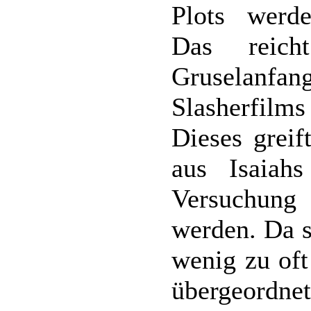
Plots werd
Das reich
Gruselanf
Slasherfil
Dieses grei
aus Isaia
Versuchung 
werden. Da s
wenig zu oft
übergeordn