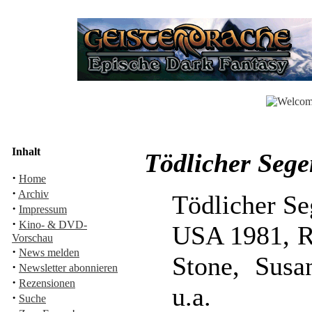
Inhalt
Tödlicher Seg
·
Home
·
Archiv
Tödlicher S
·
Impressum
·
Kino- & DVD-
USA 1981, R
Vorschau
·
News melden
Stone, Susa
·
Newsletter abonnieren
·
Rezensionen
u.a.
·
Suche