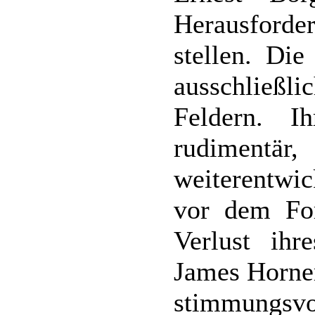
Herausforde
stellen. Di
ausschließl
Feldern. I
rudiment
weiterentwic
vor dem For
Verlust ihr
James Horner
stimmungsvo