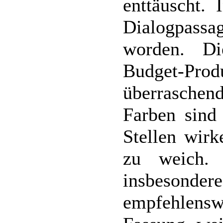
enttäuscht. 
Dialogpas
worden. Di
Budget-Produ
überraschen
Farben sind
Stellen wirk
zu weich. 
insbesond
empfehlensw