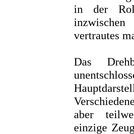
in der Ro
inzwische
vertrautes m
Das Drehb
unentsc
Hauptdarstell
Verschiedene
aber teilw
einzige Zeug