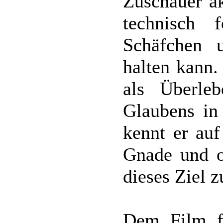
Zuschauer ak
technisch f
Schäfchen u
halten kann.
als Überleb
Glaubens in 
kennt er au
Gnade und o
dieses Ziel z
Dem Film fe