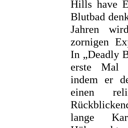
Hills have E
Blutbad denk
Jahren wir
zornigen Exp
In „Deadly B
erste Mal 
indem er d
einen rel
Rückblickend
lange Kar