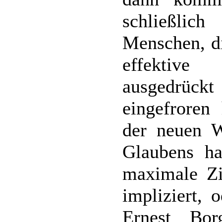
schließlic
Menschen, di
effektive
ausgedrüc
eingefroren
der neuen W
Glaubens ha
maximale Zi
impliziert, 
Ernest Bor