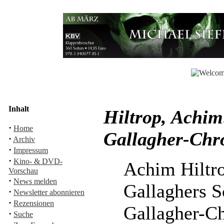
Inhalt
Hiltrop, Achim
·
Home
Gallagher-Chr
·
Archiv
·
Impressum
·
Kino- & DVD-
Achim Hiltr
Vorschau
·
News melden
Gallaghers S
·
Newsletter abonnieren
·
Rezensionen
Gallagher-C
·
Suche