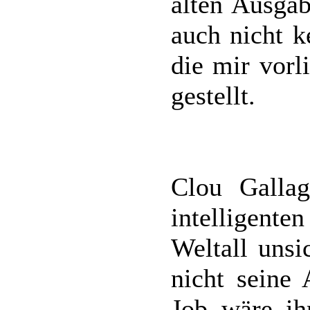
alten Ausgab
auch nicht k
die mir vorl
gestellt.
Clou Gallag
intelligen
Weltall unsi
nicht seine 
Job wäre ihm