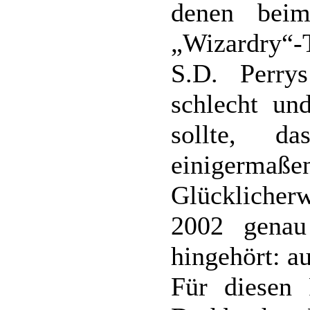
denen bei
„Wizardry“-T
S.D. Perry
schlecht un
sollte, d
einigermaß
Glücklicherw
2002 gena
hingehört: a
Für diesen