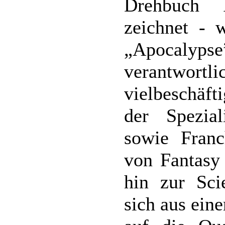
Drehbuch P
zeichnet - 
„Apocalyps
verantwortli
vielbeschäft
der Spezial
sowie Franc
von Fantasy
hin zur Scie
sich aus ei