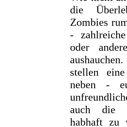
die Überl
Zombies rum
- zahlreich
oder ander
aushauchen.
stellen ein
neben - eu
unfreundli
auch die 
habhaft zu 