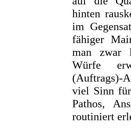
auf die Qua
hinten raus
im Gegensat
fähiger Mai
man zwar ke
Würfe erw
(Auftrags)-A
viel Sinn fü
Pathos, Ans
routiniert erl