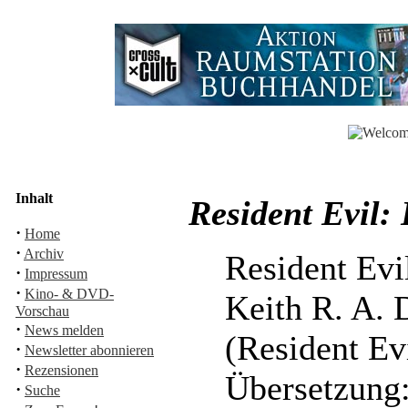
Inhalt
Resident Evil:
·
Home
·
Archiv
Resident Evi
·
Impressum
·
Kino- & DVD-
Keith R. A.
Vorschau
·
News melden
(Resident Evi
·
Newsletter abonnieren
·
Rezensionen
Übersetzung:
·
Suche