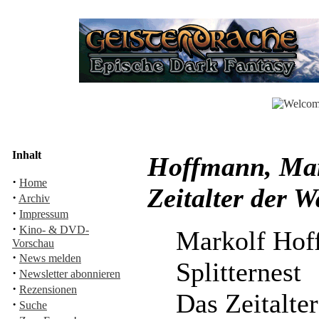
Inhalt
Hoffmann, Mark
·
Home
Zeitalter der 
·
Archiv
·
Impressum
·
Kino- & DVD-
Markolf Hof
Vorschau
·
News melden
Splitternest
·
Newsletter abonnieren
·
Rezensionen
Das Zeitalte
·
Suche