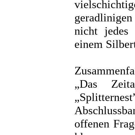
vielschic
geradlinige
nicht jedes
einem Silbert
Zusammenfas
„Das Zeit
„Splitte
Abschlussb
offenen Frag