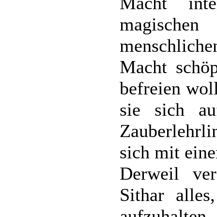
Macht inte
magischen
menschliche
Macht schöpf
befreien wol
sie sich au
Zauberlehrli
sich mit ein
Derweil ve
Sithar alle
aufzuhalten