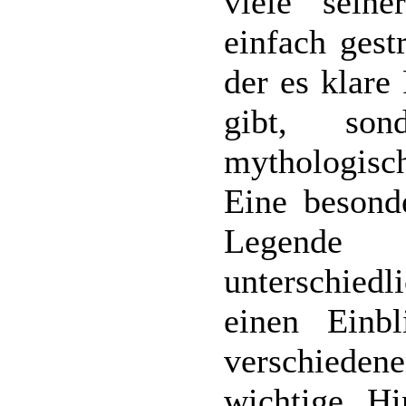
viele sein
einfach gest
der es klare
gibt, son
mythologisc
Eine besond
Legende
unterschied
einen Einb
verschiede
wichtige Hi