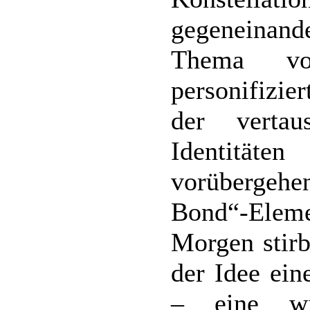
gegeneinande
Thema v
personifizie
der vertau
Identitäte
vorübergehe
Bond“-Ele
Morgen stirb
der Idee ein
– eine wi