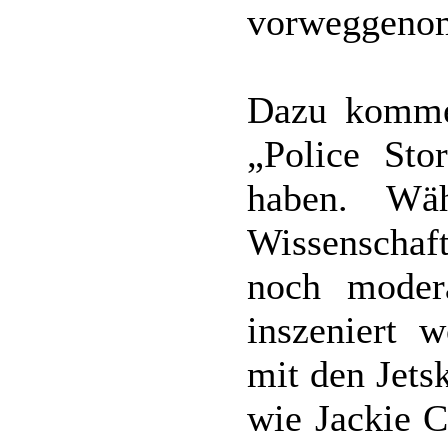
vorweggeno
Dazu kommen
„Police Sto
haben. Wä
Wissenscha
noch modera
inszeniert w
mit den Jets
wie Jackie C