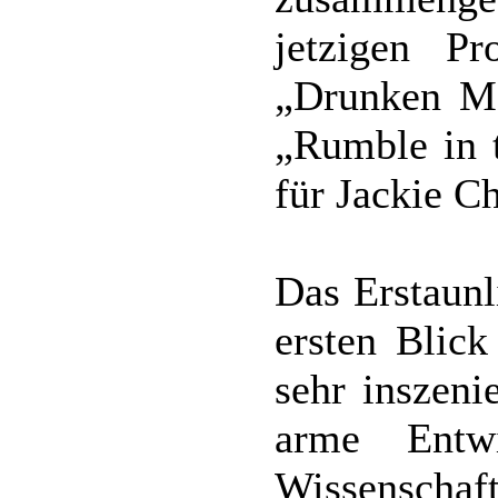
jetzigen P
„Drunken Ma
„Rumble in t
für Jackie C
Das Erstaunl
ersten Blick
sehr inszeni
arme Entw
Wissenscha