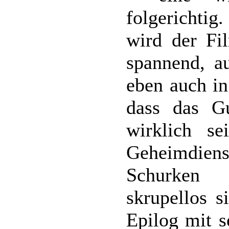
folgerichti
wird der Fi
spannend, a
eben auch i
dass das G
wirklich s
Geheimdienst
Schurken
skrupellos s
Epilog mit s