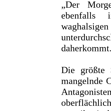
„Der Morge
ebenfalls
waghalsi
unterdurc
daherkommt
Die größte 
mangelnde Ch
Antagoni
oberfläch