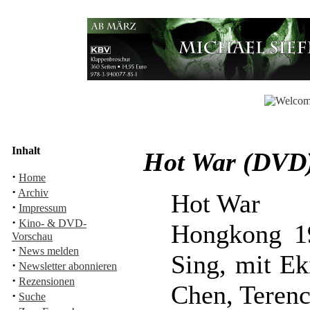
Inhalt
Hot War (DVD
·
Home
·
Archiv
Hot War
·
Impressum
·
Kino- & DVD-
Hongkong 19
Vorschau
·
News melden
Sing, mit Ek
·
Newsletter abonnieren
·
Rezensionen
Chen, Terenc
·
Suche