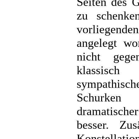
Seiten des G
zu schenke
vorliegende
angelegt wo
nicht gege
klassisch
sympathisch
Schurken 
dramatische
besser. Zus
Konstella