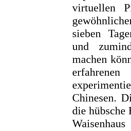
virtuellen
gewöhnlich
sieben Tage
und zumind
machen könne
erfahren
experiment
Chinesen. D
die hübsche 
Waisenhaus 