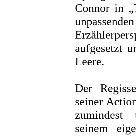
Connor in „
unpassend
Erzählerper
aufgesetzt u
Leere.
Der Regisse
seiner Actio
zumindest 
seinem eige