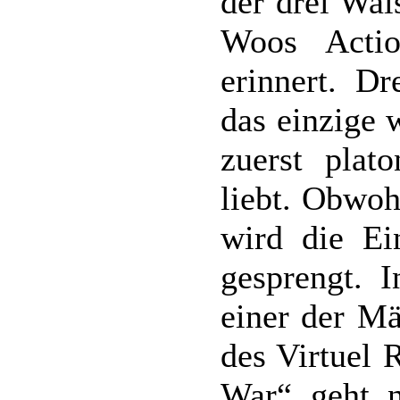
der drei Wai
Woos Acti
erinnert. D
das einzige 
zuerst plat
liebt. Obwoh
wird die Ei
gesprengt. I
einer der Mä
des Virtuel 
War“ geht n