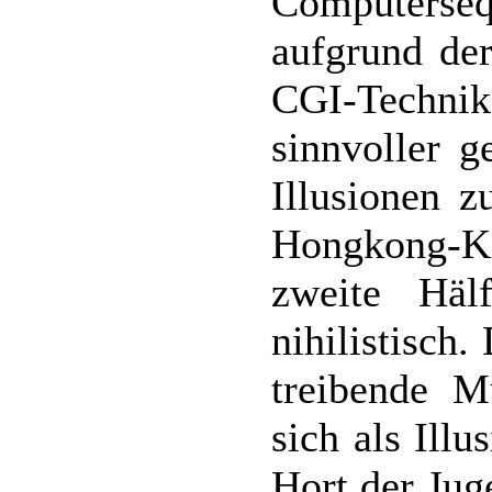
Computerseq
aufgrund der
CGI-Techni
sinnvoller 
Illusionen z
Hongkong-K
zweite Häl
nihilistisch
treibende M
sich als Ill
Hort der Jug