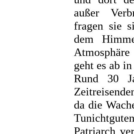
außer Verb
fragen sie s
dem Himmel
Atmosphäre 
geht es ab in
Rund 30 Ja
Zeitreisenden
da die Wach
Tunichtgut
Patriarch ve