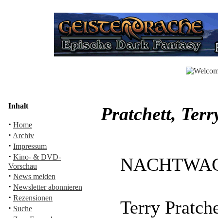
Inhalt
Pratchett, T
·
Home
·
Archiv
·
Impressum
·
Kino- & DVD-
NACHTWACHE
Vorschau
·
News melden
·
Newsletter abonnieren
·
Rezensionen
Terry Pratche
·
Suche