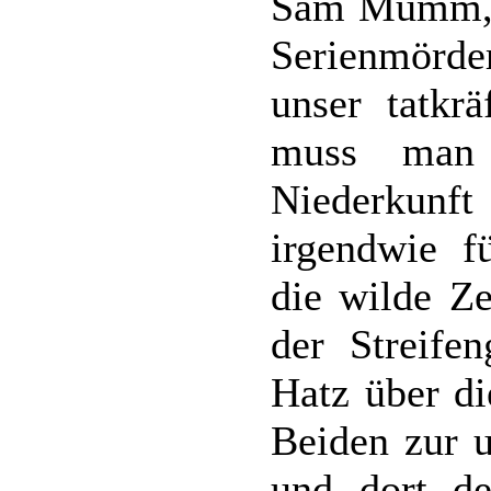
Sam Mumm, z
Serienmörde
unser tatkrä
muss man 
Niederkunf
irgendwie f
die wilde Ze
der Streife
Hatz über d
Beiden zur u
und dort de