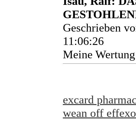
Isau, Ralf:
GESTOHLENE
Geschrieben v
11:06:26
Meine Wertung
excard pharma
wean off effexo