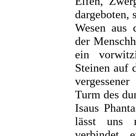
Elfen, Zwer
dargeboten, 
Wesen aus d
der Menschhe
ein vorwit
Steinen auf 
vergessene
Turm des dun
Isaus Phant
lässt uns 
verbindet 