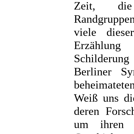
Zeit, die
Randgruppe
viele dies
Erzählung
Schilderun
Berliner S
beheimateten
Weiß uns di
deren Forsc
um ihren 