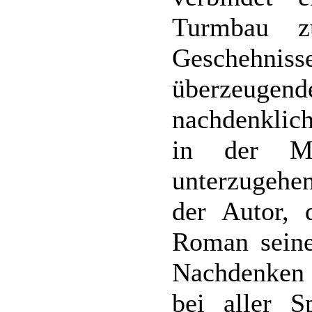
Turmbau z
Geschehnis
überzeugende
nachdenklic
in der Mi
unterzugehe
der Autor, 
Roman seine
Nachdenken a
bei aller 