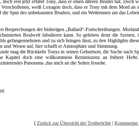
ot, doch erst jetzt erfährt Tony, dass er einen älteren Bruder hat. Doc
 Verschollenen, weiß Loxagon doch, dass er Tony mit dem Mord an se
f die Spur des unbekannten Bruders, und ein Wettrennen um das Leben
inen Besprechungen der bisherigen „Ballard“-Fortschreibungen. Morla
chnisierten Realwelt fabulieren kann. So gehören denn die Szenen, 
hls gefangennehmen und zu sich bringen lässt, zu den Highlights diese
en und Wesen auf, hier schafft er Atmosphäre und Stimmung.
tunde mag die Rückkehr Tonys in seinen Geburtsort, die Suche nach Sp
se Kapitel doch eine willkommene Reminiszenz an frühere Hefte.
zinierendes Panorama ,das mich an die Seiten fesselte.
ag
[
Zurück zur Übersicht der Testberichte
|
Kommentar 