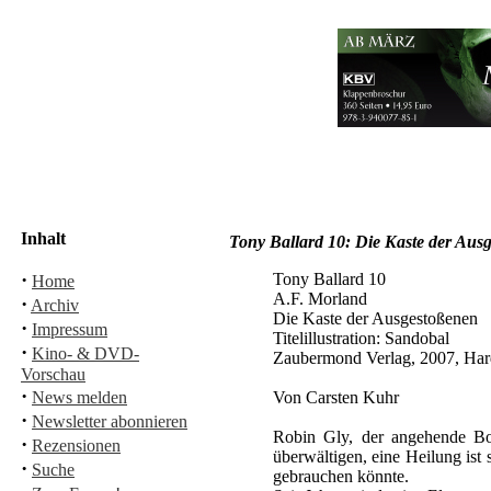
Inhalt
Tony Ballard 10: Die Kaste der Aus
·
Tony Ballard 10
Home
A.F. Morland
·
Archiv
Die Kaste der Ausgestoßenen
·
Impressum
Titelillustration: Sandobal
·
Kino- & DVD-
Zaubermond Verlag, 2007, Har
Vorschau
·
News melden
Von Carsten Kuhr
·
Newsletter abonnieren
Robin Gly, der angehende Bo
·
Rezensionen
überwältigen, eine Heilung ist
·
Suche
gebrauchen könnte.