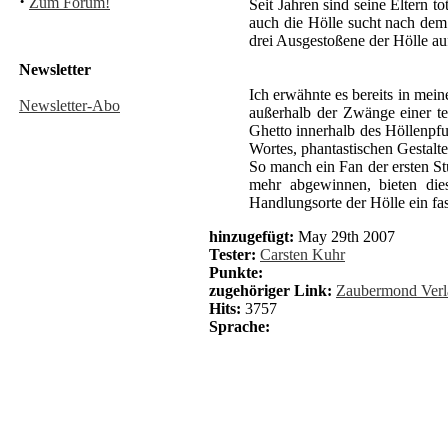
·
Zum Forum!
Seit Jahren sind seine Eltern t
auch die Hölle sucht nach dem
drei Ausgestoßene der Hölle au
Newsletter
Ich erwähnte es bereits in me
Newsletter-Abo
außerhalb der Zwänge einer te
Ghetto innerhalb des Höllenpfu
Wortes, phantastischen Gestalt
So manch ein Fan der ersten S
mehr abgewinnen, bieten die
Handlungsorte der Hölle ein fas
hinzugefügt:
May 29th 2007
Tester:
Carsten Kuhr
Punkte:
zugehöriger Link:
Zaubermond Verl
Hits:
3757
Sprache: