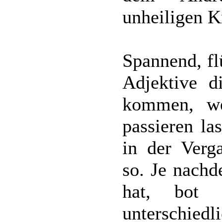
unheiligen Kr
Spannend, fl
Adjektive d
kommen, w
passieren la
in der Verg
so. Je nachd
hat, bot s
unterschiedl