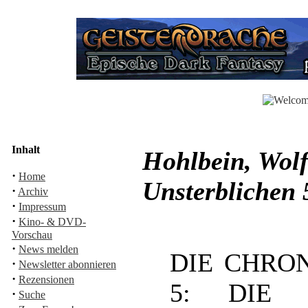
Inhalt
Hohlbein, Wolf
·
Home
Unsterblichen 
·
Archiv
·
Impressum
·
Kino- & DVD-
Vorschau
·
News melden
DIE CHRO
·
Newsletter abonnieren
·
Rezensionen
5: DIE W
·
Suche