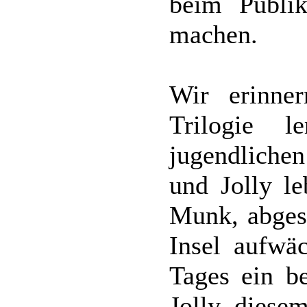
beim Publi
machen.
Wir erinne
Trilogie l
jugendliche
und Jolly l
Munk, abgesc
Insel aufwä
Tages ein be
Jolly diesem