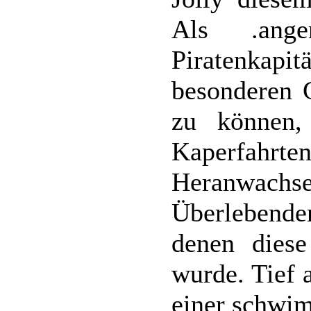
Als .ange
Piratenkap
besonderen 
zu können,
Kaperfah
Heranwach
Überlebend
denen diese
wurde. Tief
einer schwim