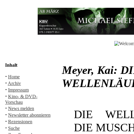
Inhalt
Meyer, Kai:
·
Home
WELLENLÄUFE
·
Archiv
·
Impressum
·
Kino- & DVD-
Vorschau
·
News melden
DIE WELL
·
Newsletter abonnieren
·
Rezensionen
DIE MUSCH
·
Suche