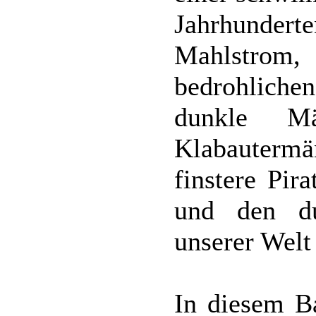
Jahrhunde
Mahlstrom,
bedrohlich
dunkle Mä
Klabauterm
finstere Pir
und den d
unserer Welt
In diesem B