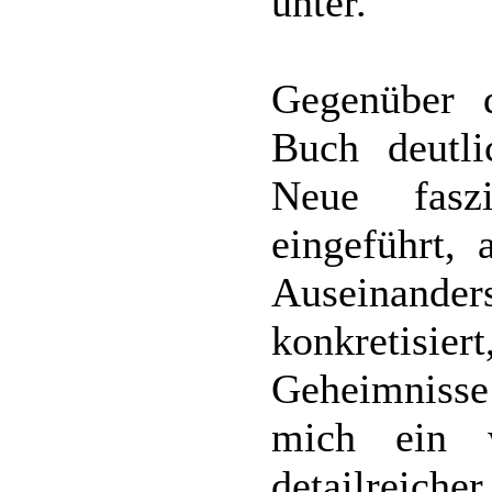
unter.
Gegenüber 
Buch deutl
Neue fasz
eingeführt, 
Auseinand
konkretisiert
Geheimnisse
mich ein w
detailreich