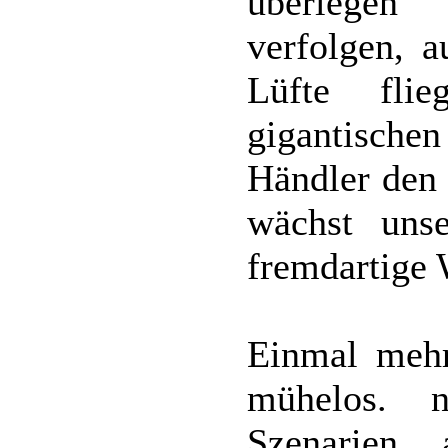
überlegen 
verfolgen, a
Lüfte fl
gigantische
Händler den 
wächst unse
fremdartige 
Einmal mehr
mühelos. n
Szenarien