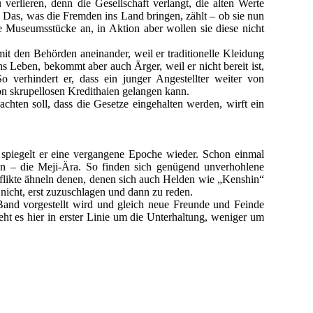
verlieren, denn die Gesellschaft verlangt, die alten Werte
 Das, was die Fremden ins Land bringen, zählt – ob sie nun
 Museumsstücke an, in Aktion aber wollen sie diese nicht
it den Behörden aneinander, weil er traditionelle Kleidung
s Leben, bekommt aber auch Ärger, weil er nicht bereit ist,
verhindert er, dass ein junger Angestellter weiter von
on skrupellosen Kredithaien gelangen kann.
chten soll, dass die Gesetze eingehalten werden, wirft ein
spiegelt er eine vergangene Epoche wieder. Schon einmal
den – die Meji-Ära. So finden sich genügend unverhohlene
flikte ähneln denen, denen sich auch Helden wie „Kenshin“
 nicht, erst zuzuschlagen und dann zu reden.
 Band vorgestellt wird und gleich neue Freunde und Feinde
t es hier in erster Linie um die Unterhaltung, weniger um