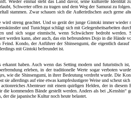
t. Wieder einmal steht das Land davor, seine kulturelle Identität zu 
erlaubt, Schwerter offen zu tragen und dem Weg der Samurai zu folgen.
tall stammen. Zwar schauen sich die Außerirdischen auch gerne alte
 wird streng geachtet. Und so gerät der junge Gintoki immer wieder m
enskünstler und Tunichtgut schlägt sich mit Gelegenheitsarbeiten durch
n und sich sogar einmischt, wenn Schwächere bedroht werden. So 
iert werden kann, aber auch, das ein befreundetes Dojo in die Hände v
Feind. Kondo, der Anführer der Shinsengumi, die eigentlich darauf a
lerdings mit Gintoki befreundet ist.
erkannt haben. Auch wenn das Setting modern und futuristisch ist, 
erfremdung erleben, in der traditionelle Werte sogar verboten wur
es, wie die Shinsengumi, in ihrer Bedeutung verdreht wurde. Die Kon
öst sie allerdings auf eine etwas kampfeslustigere Weise und scheut sich
 actionreiches Abenteuer mit einem quirligen Helden, der in diesem
ür die kommenden Bände gestellt werden. Anders als bei „Kenshin“ geh
, der die japanische Kultur noch heute belastet.