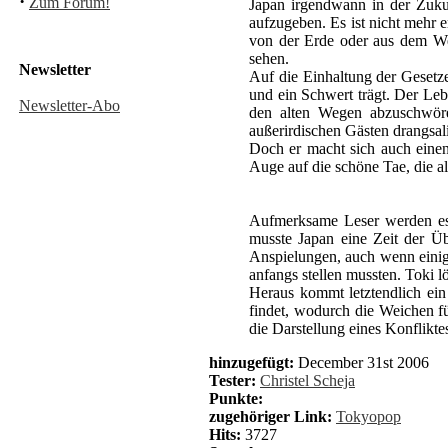
·
Zum Forum!
Japan irgendwann in der Zukunf
aufzugeben. Es ist nicht mehr 
von der Erde oder aus dem Wel
sehen.
Newsletter
Auf die Einhaltung der Gesetze
und ein Schwert trägt. Der Leb
Newsletter-Abo
den alten Wegen abzuschwöre
außerirdischen Gästen drangsal
Doch er macht sich auch einen 
Auge auf die schöne Tae, die al
Aufmerksame Leser werden es 
musste Japan eine Zeit der Üb
Anspielungen, auch wenn einig
anfangs stellen mussten. Toki l
Heraus kommt letztendlich ein
findet, wodurch die Weichen f
die Darstellung eines Konfliktes
hinzugefügt:
December 31st 2006
Tester:
Christel Scheja
Punkte:
zugehöriger Link:
Tokyopop
Hits:
3727